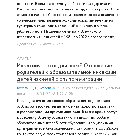
ценности. В отличие от культурной теории модернизации
Инглхарта и Вельцеля, которые фокусируются на росте ВВП и
экзистенциальной безопасности, предложен организационно-
логический канал влияния экономических изменений на
культурные изменения, связанный с микроконтекстом
рабочего места. На данных семи волн Всемирного
исследования ценностей с 1981 по 2022 г. воспроизведен ...
Добавлено: 12 марта 2026 г.
СТАТЬЯ
Инклюзия — это для всех? Отношение
родителей к образовательной инклюзии
детей из семей с опытом миграции
Гусева П. Д.
,
Козлова М. А.
, Журнал исследований социальной
политики 2026 Т. 24 № 1 С. 7–26
Исследования инклюзивного образования подчеркивают
особую роль родителей детей с инвалидностью в развитии
и распространении практик инклюзии. В то же время доступ
к среднему общему образованию учащихся, чьи особые
образовательные потребности обусловлены социальными,
культурными или биографическими факторами, в российском
контексте редко рассматривается в логике инклюзии и, как