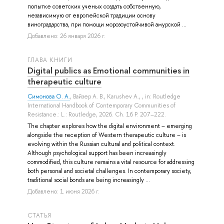
попытке советских ученых создать собственную,
независимую от европейской традиции основу
виноградарства, при помощи морозоустойчивой амурской ...
Добавлено: 26 января 2026 г.
ГЛАВА КНИГИ
Digital publics as Emotional communities in
therapeutic culture
Симонова О. А.
,
Вайзер А. В.
,
Karushev A.
, , in: Routledge
International Handbook of Contemporary Communities of
Resistance.: L.: Routledge, 2026. Ch. 16 P. 207–222.
The chapter explores how the digital environment – emerging
alongside the reception of Western therapeutic culture – is
evolving within the Russian cultural and political context.
Although psychological support has been increasingly
commodified, this culture remains a vital resource for addressing
both personal and societal challenges. In contemporary society,
traditional social bonds are being increasingly ...
Добавлено: 1 июня 2026 г.
СТАТЬЯ