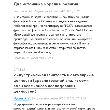
Два источника морали и религии
Бергсон А.
, М.: Издательский дом НИУ ВШЭ, 2026.
"Два источника морали и религии" — памятник социально-
философской мысли ХХ века, последняя книга лауреата
Нобелевской премии по литературе (1927), выдающегося
французского философа Анри Бергсона (1859–1941). После
«Творческой эволюции» это самое знаменитое его
произведение, оказавшее серьезное влияние на мировую
философскую, социальную и религиозную мысль. В книге
разрабатываются идеи закрытого и открытого общества,
закрытой и открытой морали, ...
Добавлено: 23 февраля 2026 г.
СТАТЬЯ
Индустриальная занятость и секулярные
ценности (сравнительный анализ семи
волн всемирного исследования
ценностей)
Мусаев А. У.
, Вопросы экономики 2026 № 3 С. 87–105
Индустриальная занятость рассматривается как
самостоятельный канал влияния экономической структуры на