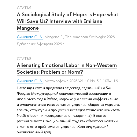
СТАТЬЯ
A Sociological Study of Hope: Is Hope what
Will Save Us? Interview with Emiliana
Mangone
Симонова О. А.
,
Mangone E.
, The American Sociologist 2026
Добавлено: 6 февраля 2026 г.
СТАТЬЯ
Alienating Emotional Labor in Non-Western
Societies: Problem or Norm?
Симонова О. А.
, Метаморфозис 2026 Vol. 10 No. 3 P. 103–116
Настоящая статья представляет доклад, сделанный на 5-м
Форуме Международной социологической ассоциации в
июле этого года в Рабате, Марокко (на сессии «Аффективные
и эмоциональные измерения отчуждения: общества модерна,
агенты, структуры и процессы» исследовательского комитета
No 36 «Теория и исследования отчуждения»). В статье
рассматривается эмоциональный труд как объект социологии
в контексте проблемы отчуждения. Хотя отчуждающий
эмоциональный труд ...