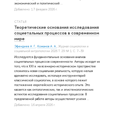
экономический и политический ...
Добавлено: 17 февраля 2026 г.
СТАТЬЯ
Теоретические основания исследования
социетальных процессов в современном
мире
Эфендиев А. Г.
,
Кожанов А. А.
, Журнал социологии и
социальной антропологии 2026 Т. 29 № 1 С. 7–39
Исследуются фундаментальные основания анализа
социетальных процессов современности. Авторы исходят из
того, что в XXI в. на всемирно-историческом пространстве
сложилось новая социальная реальность, которую нельзя
адекватно исследовать, используя инструментарий
классической социологии, в основе которого лежит
постижение европейского исторического опыта. Это
касается как онтологических, так и эпистемологических
аспектов исследования социетальных процессов. В
предлагаемой работе авторы осуществляют усилия ...
Добавлено: 16 апреля 2026 г.