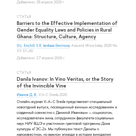
Добавлено: 28 апреля 2026 г.
СТАТЬЯ
Barriers to the Effective Implementation of
Gender Equality Laws and Policies in Rural
Ghana: Structure, Culture, Agency
G.L. Enchill
,
E.R. Iarskaia-Smirnova
, Asia and Africa today 2026 No.
3 P. 57–65
Добавлено: 27 апреля 2026 г.
СТАТЬЯ
Danila Ivanov: In Vino Veritas, or the Story
of the Invincible Vine
Иванов Д. В.
, V-A-C Sreda 2026
Онлайн-журнал V–A–C Sreda представляет специальный
новогодний выпуск, посвященный винным исследованиям и
созданный совместно с Данилой Ивановым — социологом,
исследователем вина, сотрудником факультета социальных
наук НИУ ВШЭ и участником грантовой программы Дома
культуры «ГЭС-2». Мы публикуем текст Данилы о
малоизвестном, но важном эпизоде в истории виноделия: