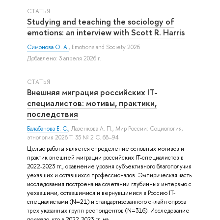
СТАТЬЯ
Studying and teaching the sociology of
emotions: an interview with Scott R. Harris
Симонова О. А.
, Emotions and Society 2026
Добавлено: 3 апреля 2026 г.
СТАТЬЯ
Внешняя миграция российских IT-
специалистов: мотивы, практики,
последствия
Балабанова Е. С.
,
Лазенкова А. П.
, Мир России: Социология,
этнология 2026 Т. 35 № 2 С. 68–94
Целью работы является определение основных мотивов и
практик внешней миграции российских IT-специалистов в
2022-2023 гг., сравнение уровня субъективного благополучия
уехавших и оставшихся профессионалов. Эмпирическая часть
исследования построена на сочетании глубинных интервью с
уехавшими, оставшимися и вернувшимися в Россию IT-
специалистами (N=21) и стандартизованного онлайн опроса
трех указанных групп респондентов (N=316). Исследование
показало, что в 2022-2023 гг. на ...