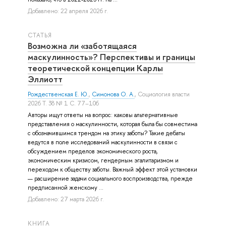
Добавлено: 22 апреля 2026 г.
СТАТЬЯ
Возможна ли «заботящаяся
маскулинность»? Перспективы и границы
теоретической концепции Карлы
Эллиотт
Рождественская Е. Ю.
,
Симонова О. А.
, Социология власти
2026 Т. 38 № 1 С. 77–106
Авторы ищут ответы на вопрос: каковы альтернативные
представления о маскулинности, которая была бы совместима
с обозначившимся трендом на этику заботы? Такие дебаты
ведутся в поле исследований маскулинности в связи с
обсуждением пределов экономического роста,
экономическим кризисом, гендерным эгалитаризмом и
переходом к обществу заботы. Важный эффект этой установки
— расширение задачи социального воспроизводства, прежде
предписанной женскому ...
Добавлено: 27 марта 2026 г.
КНИГА