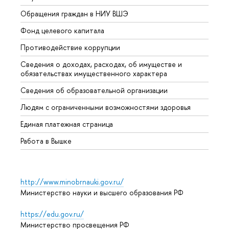
Обращения граждан в НИУ ВШЭ
Аспир
Фонд целевого капитала
Допол
Противодействие коррупции
Центр
Сведения о доходах, расходах, об имуществе и
Бизне
обязательствах имущественного характера
Образ
Сведения об образовательной организации
Обрат
Людям с ограниченными возможностями здоровья
Единая платежная страница
Работа в Вышке
http://www.minobrnauki.gov.ru/
Министерство науки и высшего образования РФ
https://edu.gov.ru/
Министерство просвещения РФ