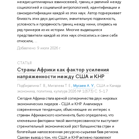
междисциплинарных взаимосвязей, границ и различий между
социологией и социальной антропологией, идентификации и
самоидентификации каждой из этих наук. Автор подчеркивает
близость этих двух дисциплин, значительную подвижность,
условность и прозрачность границ между ними, опираясь на
ряд примеров из их истории. Многие выдающиеся
представители каждой из этих наук относились и сами себя
относили, ...
Добавлено: 9 июля 2026 г.
СТАТЬЯ
Страны Африки как фактор усиления
напряженности между США и КНР
Подбиралина Г. В.
,
Мигалева Т. Е.
,
Мусаев А. У.
, США и Канада:
экономика, политика, культура 2026 № 1(673) С. 5–17
Сегодня Африка стала ареной соперничества двух мировых
экономических лидеров - США и КНР. Анализируя
современные тенденции, объясняющие их интерес к
странам Африканского континента, было определено, что
ключевыми факторами такой заинтересованности выступают
стремительный экономический рост большинства стран и
богатейшая малоосвоенная ресурсно-сырьевая база региона.
Сделан вывод о том, что США и КНР активно проявляют