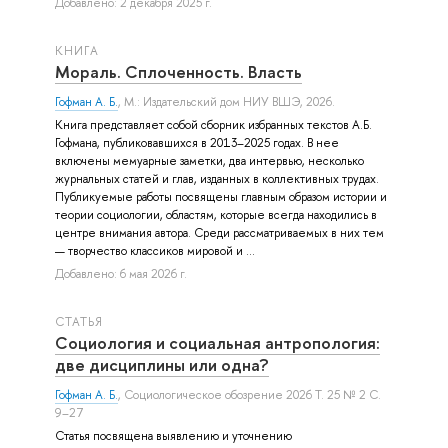
Добавлено: 2 декабря 2025 г.
КНИГА
Мораль. Сплоченность. Власть
Гофман А. Б.
, М.: Издательский дом НИУ ВШЭ, 2026.
Книга представляет собой сборник избранных текстов А.Б.
Гофмана, публиковавшихся в 2013–2025 годах. В нее
включены мемуарные заметки, два интервью, несколько
журнальных статей и глав, изданных в коллективных трудах.
Публикуемые работы посвящены главным образом истории и
теории социологии, областям, которые всегда находились в
центре внимания автора. Среди рассматриваемых в них тем
— творчество классиков мировой и ...
Добавлено: 6 мая 2026 г.
СТАТЬЯ
Социология и социальная антропология:
две дисциплины или одна?
Гофман А. Б.
, Социологическое обозрение 2026 Т. 25 № 2 С.
9–27
Статья посвящена выявлению и уточнению