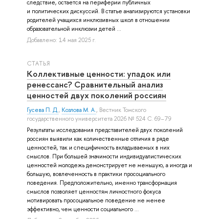
следствие, остается на периферии публичных
и политических дискуссий. В статье анализируются установки
родителей учащихся инклюзивных школ в отношении
образовательной инклюзии детей ...
Добавлено: 14 мая 2025 г.
СТАТЬЯ
Коллективные ценности: упадок или
ренессанс? Сравнительный анализ
ценностей двух поколений россиян
Гусева П. Д.
,
Козлова М. А.
, Вестник Томского
государственного университета 2026 № 524 С. 69–79
Результаты исследования представителей двух поколений
россиян выявили как количественные отличия в ряде
ценностей, так и специфичность вкладываемых в них
смыслов. При большей значимости индивидуалистических
ценностей молодежь демонстрирует не меньшую, а иногда и
большую, вовлеченность в практики просоциального
поведения. Предположительно, именно трансформация
смыслов позволяет ценностям личностного фокуса
мотивировать просоциальное поведение не менее
эффективно, чем ценности социального ...