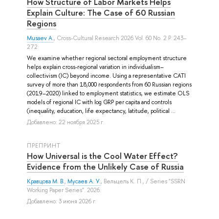
How Structure of Labor Markets Helps
Explain Culture: The Case of 60 Russian
Regions
Musaev A.
, Cross-Cultural Research 2026 Vol. 60 No. 2 P. 243–
272
We examine whether regional sectoral employment structure
helps explain cross-regional variation in individualism–
collectivism (IC) beyond income. Using a representative CATI
survey of more than 18,000 respondents from 60 Russian regions
(2019–2020) linked to employment statistics, we estimate OLS
models of regional IC with log GRP per capita and controls
(inequality, education, life expectancy, latitude, political ...
Добавлено: 22 ноября 2025 г.
ПРЕПРИНТ
How Universal is the Cool Water Effect?
Evidence from the Unlikely Case of Russia
Кравцова М. В.
,
Мусаев А. У.
,
Вельцель К. П.
, / Series "SSRN
Working Paper Series". 2026.
Добавлено: 3 июня 2026 г.