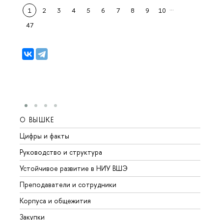
…
1
2
3
4
5
6
7
8
9
10
47
О ВЫШКЕ
ОБР
Цифры и факты
Лице
Руководство и структура
Довуз
Устойчивое развитие в НИУ ВШЭ
Олим
Преподаватели и сотрудники
Прием
Корпуса и общежития
Вышк
Закупки
Прием