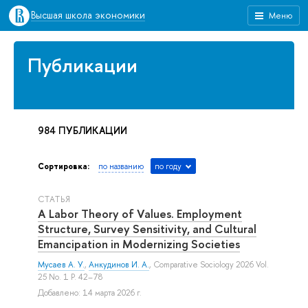
Высшая школа экономики
Меню
Публикации
984 ПУБЛИКАЦИИ
Сортировка:
по названию
по году
СТАТЬЯ
A Labor Theory of Values. Employment
Structure, Survey Sensitivity, and Cultural
Emancipation in Modernizing Societies
Мусаев А. У.
,
Анкудинов И. А.
, Comparative Sociology 2026 Vol.
25 No. 1 P. 42–78
Добавлено: 14 марта 2026 г.