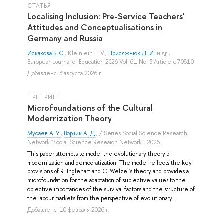
СТАТЬЯ
Localising Inclusion: Pre-Service Teachers'
Attitudes and Conceptualisations in
Germany and Russia
Искакова Б. С.
,
Kleinlein E. V.
,
Присяжнюк Д. И.
и др.
,
European Journal of Education 2026 Vol. 61 No. 3 Article e70810
Добавлено: 3 августа 2026 г.
ПРЕПРИНТ
Microfoundations of the Cultural
Modernization Theory
Мусаев А. У.
,
Ворчик А. Д.
, / Series Social Science Research
Network "Social Science Research Network". 2026.
This paper attempts to model the evolutionary theory of
modernization and democratization. The model reflects the key
provisions of R. Inglehart and C. Welzel's theory and provides a
microfoundation for the adaptation of subjective values to the
objective importances of the survival factors and the structure of
the labour markets from the perspective of evolutionary ...
Добавлено: 10 февраля 2026 г.