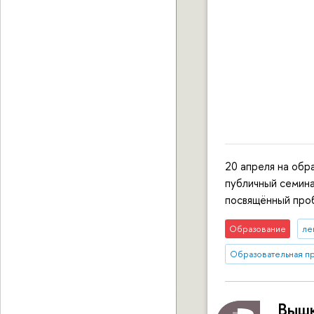
20 апреля на об
публичный семина
посвящённый про
Образование
ле
Образовательная п
Вышк