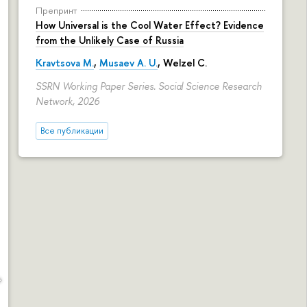
Препринт
How Universal is the Cool Water Effect? Evidence
from the Unlikely Case of Russia
Kravtsova M.
,
Musaev A. U.
,
Welzel C.
SSRN Working Paper Series. Social Science Research
Network, 2026
Все публикации