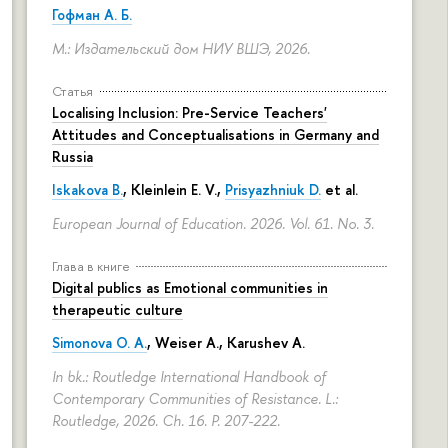
Гофман А. Б.
М.: Издательский дом НИУ ВШЭ, 2026.
Статья
Localising Inclusion: Pre-Service Teachers'
Attitudes and Conceptualisations in Germany and
Russia
Iskakova B.
, Kleinlein E. V.,
Prisyazhniuk D.
et al.
European Journal of Education. 2026. Vol. 61. No. 3.
Глава в книге
Digital publics as Emotional communities in
therapeutic culture
Simonova O. A.
,
Weiser A.
,
Karushev A.
In bk.: Routledge International Handbook of
Contemporary Communities of Resistance. L.:
Routledge, 2026. Ch. 16.
P. 207-222.