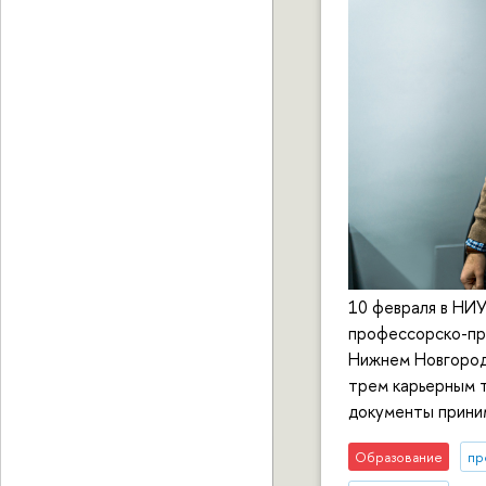
10 февраля в НИ
профессорско-пр
Нижнем Новгород
трем карьерным т
документы прини
Образование
пр