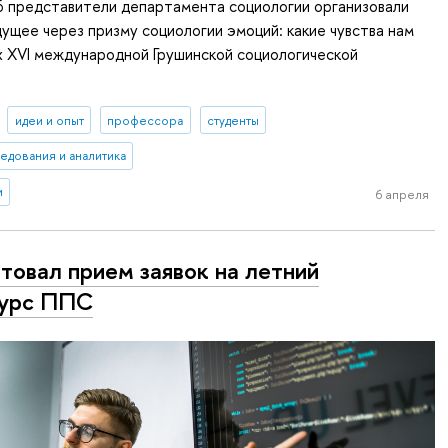
6 представители департамента социологии организовали
дущее через призму социологии эмоций: какие чувства нам
х XVI международной Грушинской социологической
идеи и опыт
профессора
студенты
едования и аналитика
и
6 апреля
товал прием заявок на летний
курс ППС