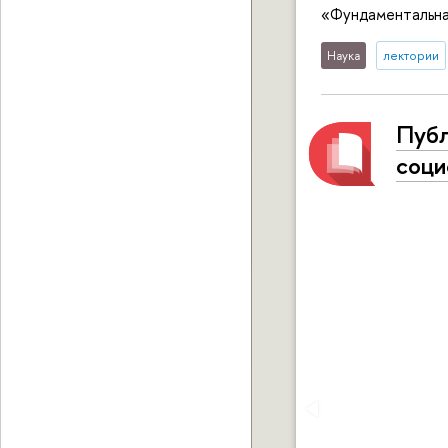
«Фундаментальная
Наука
лектории
Публ
соци