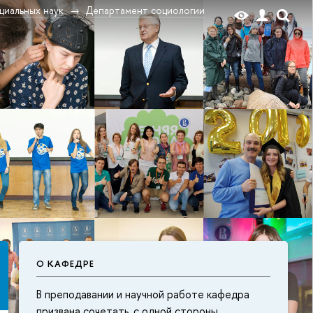
циальных наук
Департамент социологии
О КАФЕДРЕ
В преподавании и научной работе кафедра
призвана сочетать, с одной стороны,