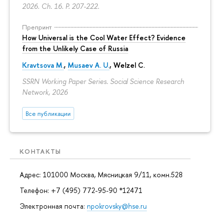
2026. Ch. 16.
P. 207-222.
Препринт
How Universal is the Cool Water Effect? Evidence
from the Unlikely Case of Russia
Kravtsova M.
,
Musaev A. U.
,
Welzel C.
SSRN Working Paper Series. Social Science Research
Network, 2026
Все публикации
КОНТАКТЫ
Адрес: 101000 Москва, Мясницкая 9/11, комн.528
Телефон: +7 (495) 772-95-90 *12471
Электронная почта:
npokrovsky@hse.ru