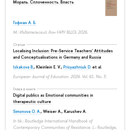
Мораль. Сплоченность. Власть
Гофман А. Б.
М.: Издательский дом НИУ ВШЭ, 2026.
Статья
Localising Inclusion: Pre-Service Teachers' Attitudes
and Conceptualisations in Germany and Russia
Iskakova B.
, Kleinlein E. V.,
Prisyazhniuk D.
et al.
European Journal of Education. 2026. Vol. 61. No. 3.
Глава в книге
Digital publics as Emotional communities in
therapeutic culture
Simonova O. A.
,
Weiser A.
,
Karushev A.
In bk.: Routledge International Handbook of
Contemporary Communities of Resistance. L.: Routledge,