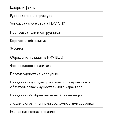
Цифры и факты
Лице
Руководство и структура
Довуз
Устойчивое развитие в НИУ ВШЭ
Олим
Преподаватели и сотрудники
Прием
Корпуса и общежития
Вышк
Закупки
Прием
Обращения граждан в НИУ ВШЭ
Аспир
Фонд целевого капитала
Допол
Противодействие коррупции
Центр
Сведения о доходах, расходах, об имуществе и
Бизне
обязательствах имущественного характера
Образ
Сведения об образовательной организации
Обрат
Людям с ограниченными возможностями здоровья
Единая платежная страница