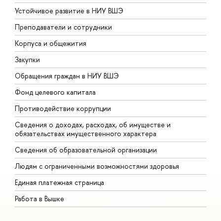
Устойчивое развитие в НИУ ВШЭ
О
Преподаватели и сотрудники
П
Корпуса и общежития
В
Закупки
П
Обращения граждан в НИУ ВШЭ
А
Фонд целевого капитала
Д
Противодействие коррупции
Ц
Сведения о доходах, расходах, об имуществе и
Б
обязательствах имущественного характера
О
Сведения об образовательной организации
О
Людям с ограниченными возможностями здоровья
Единая платежная страница
Работа в Вышке