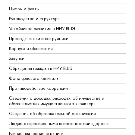
Цифры и факты
Л
Руководство и структура
Д
Устойчивое развитие в НИУ ВШЭ
О
Преподаватели и сотрудники
П
Корпуса и общежития
В
Закупки
П
Обращения граждан в НИУ ВШЭ
А
Фонд целевого капитала
Д
Противодействие коррупции
Ц
Сведения о доходах, расходах, об имуществе и
Б
обязательствах имущественного характера
О
Сведения об образовательной организации
О
Людям с ограниченными возможностями здоровья
Единая платежная страница