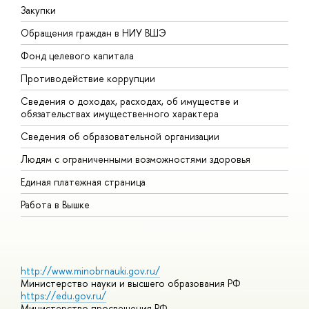
Закупки
П
Обращения граждан в НИУ ВШЭ
А
Фонд целевого капитала
Д
Противодействие коррупции
Ц
Сведения о доходах, расходах, об имуществе и
Б
обязательствах имущественного характера
О
Сведения об образовательной организации
О
Людям с ограниченными возможностями здоровья
Единая платежная страница
Работа в Вышке
http://www.minobrnauki.gov.ru/
Министерство науки и высшего образования РФ
https://edu.gov.ru/
Министерство просвещения РФ