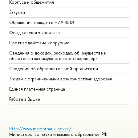
Корпуса и общежития
В
Закупки
П
Обращения граждан в НИУ ВШЭ
А
Фонд целевого капитала
Д
Противодействие коррупции
Ц
Сведения о доходах, расходах, об имуществе и
Б
обязательствах имущественного характера
О
Сведения об образовательной организации
О
Людям с ограниченными возможностями здоровья
Единая платежная страница
Работа в Вышке
http://www.minobrnauki.gov.ru/
Министерство науки и высшего образования РФ