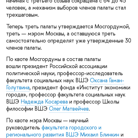
начиная с третьего созыва сокращена с 64 до 45
человек, а механизм выборов членов палаты стал
трехшаговым.
Теперь треть палаты утверждается Мосгордумой,
треть — мэром Москвы, а оставшуюся треть
самостоятельно определят уже утвержденные 30
членов палаты.
По квоте Мосгордумы в состав палаты
вошли президент Российской ассоциации
политической науки, профессор-исследователь
факультета социальных наук ВШЭ
Оксана Гаман-
Голутвина
, президент фонда «Институт экономики
города», профессор факультета социальных наук
ВШЭ
Надежда Косарева
и профессор Школы
философии ВШЭ
Олег Матвейчев
.
По квоте мэра Москвы — научный
руководитель
факультета городского и
регионального развития ВШЭ
Михаил Блинкин
и