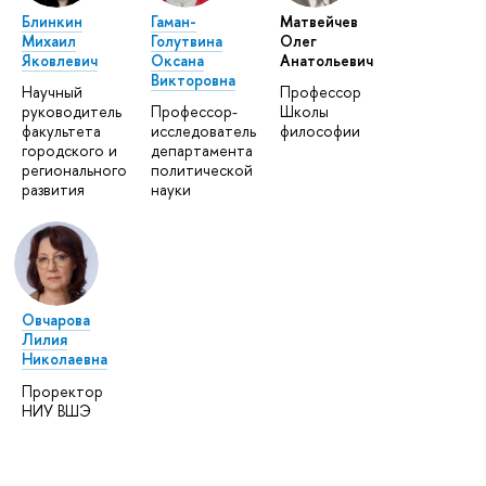
Блинкин
Гаман-
Матвейчев
Михаил
Голутвина
Олег
Яковлевич
Оксана
Анатольевич
Викторовна
Научный
Профессор
руководитель
Профессор-
Школы
факультета
исследователь
философии
городского и
департамента
регионального
политической
развития
науки
Овчарова
Лилия
Николаевна
Проректор
НИУ ВШЭ