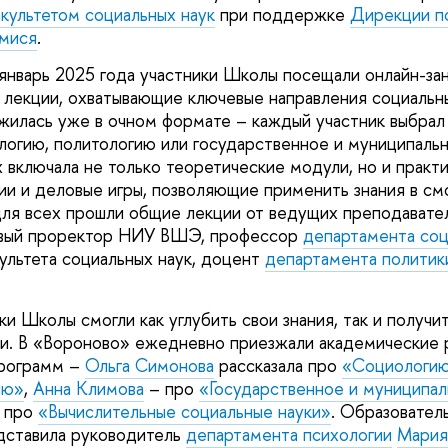
культетом социальных наук
при поддержке
Дирекции по
мися
.
январь 2025 года участники Школы посещали онлайн-за
 лекции, охватывающие ключевые направления социальны
илась уже в очном формате – каждый участник выбрал
логию, политологию или государственное и муниципальн
 включала не только теоретические модули, но и практик
ии и деловые игры, позволяющие применить знания в с
для всех прошли общие лекции от ведущих преподавател
рвый проректор НИУ ВШЭ, профессор
департамента соц
ультета социальных наук, доцент
департамента политик
и Школы смогли как углубить свои знания, так и получи
и. В «Вороново» ежедневно приезжали академические 
программ –
Ольга Симонова
рассказала про
«Социологи
ию»
,
Анна Климова
– про
«Государственное и муниципал
 про
«Вычислительные социальные науки»
. Образовател
ставила руководитель
департамента психологии
Мария