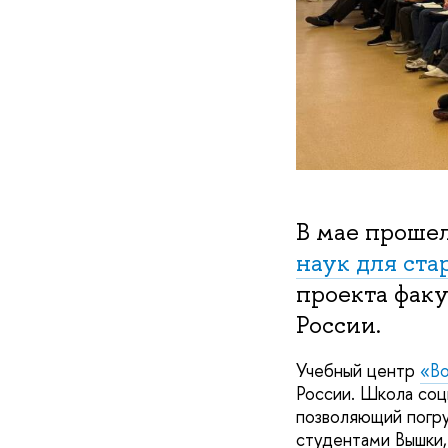
В мае проше
наук для ст
проекта факу
России.
Учебный центр
«В
России. Школа соц
позволяющий погру
студентами Вышки,