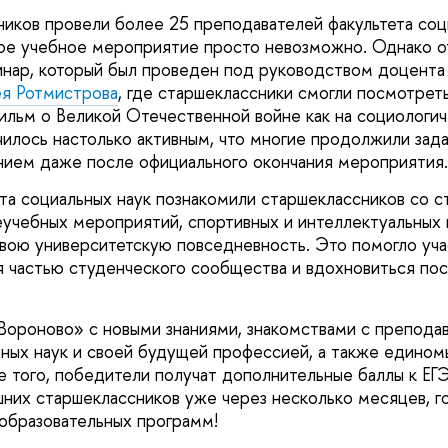
ников провели более 25 преподавателей факультета соци
ое учебное мероприятие просто невозможно. Однако о
нар, который был проведен под руководством доцента
я Ротмистрова
, где старшеклассники смогли посмотреть
льм о Великой Отечественной войне как на социологиче
лось настолько активным, что многие продолжили зада
ием даже после официального окончания мероприятия.
та социальных наук познакомили старшеклассников со с
еучебных мероприятий, спортивных и интеллектуальных и
свою университетскую повседневность. Это помогло уча
я частью студенческого сообщества и вдохновиться по
Вороново» с новыми знаниями, знакомствами с препода
ьных наук и своей будущей профессией, а также едино
е того, победители получат дополнительные баллы к ЕГЭ
шних старшеклассников уже через несколько месяцев, г
образовательных программ!