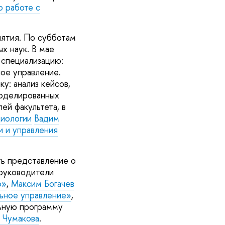
 работе с
нятия. По субботам
х наук. В мае
 специализацию:
ое управление.
у: анализ кейсов,
моделированных
ей факультета, в
иологии
Вадим
и и управления
ть представление о
руководители
ю»
,
Максим Богачев
ьное управление»
,
ьную программу
 Чумакова
.