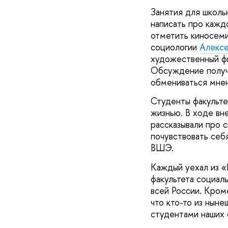
Занятия для школь
написать про кажд
отметить киносеми
социологии
Алексе
художественный фи
Обсуждение получи
обмениваться мнен
Студенты факульте
жизнью. В ходе вн
рассказывали про 
почувствовать себ
ВШЭ.
Каждый уехал из «
факультета социал
всей России. Кром
что кто-то из ныне
студентами наших 