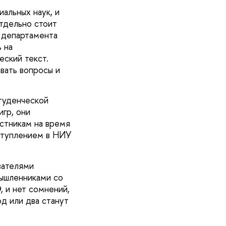
альных наук, и
тдельно стоит
 департамента
 на
ский текст.
вать вопросы и
туденческой
гр, они
стникам на время
ступлением в НИУ
вателями
мышленниками со
, и нет сомнений,
од или два станут