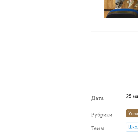
25 ма
Дата
Унив
Рубрики
Школ
Темы