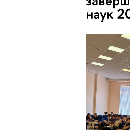
заверш
наук 2