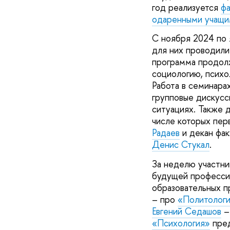
год реализуется
фа
одаренными учащи
С ноября 2024 по 
для них проводили
программа продолж
социологию, психо
Работа в семинарах
групповые дискусс
ситуациях. Также 
числе которых пе
Радаев
и декан фак
Денис Стукал
.
За неделю участник
будущей професси
образовательных 
– про
«Политолог
Евгений Седашов
–
«Психология»
пред