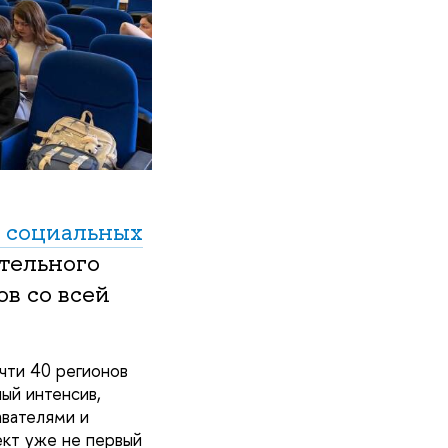
 социальных
тельного
в со всей
чти 40 регионов
ый интенсив,
авателями и
ект уже не первый