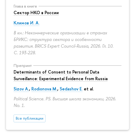
Глава в книге
Сектор НКО в России
Климов И. А.
В кн.: Некоммерческие организации в странах
БРИКС: структура сектора и особенности
развития. BRICS Expert Council-Russia, 2026. Гл. 10.
С. 193-228.
Препринт
Determinants of Сonsent to Personal Data
Surveillance: Experimental Evidence from Russia
Sizov A.
,
Rodionova M.
,
Sedashov E.
et al.
Political Science. PS. Высшая школа экономики, 2026.
No. 1.
Все публикации