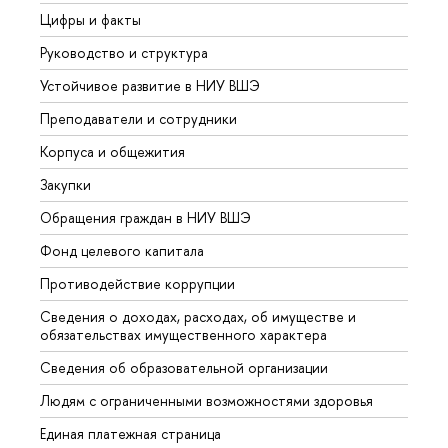
Цифры и факты
Лице
Руководство и структура
Довуз
Устойчивое развитие в НИУ ВШЭ
Олим
Преподаватели и сотрудники
Прием
Корпуса и общежития
Вышк
Закупки
Прием
Обращения граждан в НИУ ВШЭ
Аспир
Фонд целевого капитала
Допол
Противодействие коррупции
Центр
Сведения о доходах, расходах, об имуществе и
Бизне
обязательствах имущественного характера
Образ
Сведения об образовательной организации
Обрат
Людям с ограниченными возможностями здоровья
Единая платежная страница