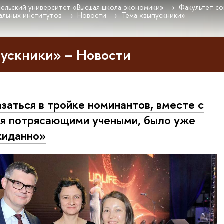
ельский университет «Высшая школа экономики»
Факультет со
иальных институтов
Новости
Тема «выпускники»
ускники» – Новости
заться в тройке номинантов, вместе с
я потрясающими учеными, было уже
жиданно»