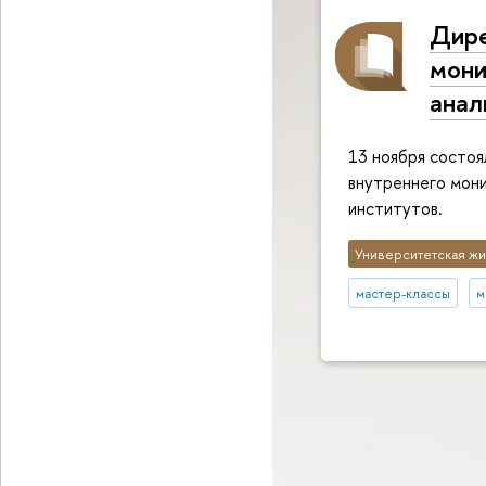
Дире
мони
анал
13 ноября состоя
внутреннего мони
институтов.
Университетская жи
мастер-классы
м