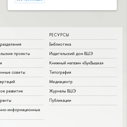
РЕСУРСЫ
разделения
Библиотека
льские проекты
Издательский дом ВШЭ
и
Книжный магазин «БукВышка»
онные советы
Типография
ертаций
Медиацентр
ое развитие
Журналы ВШЭ
гранты
Публикации
учно-информационные