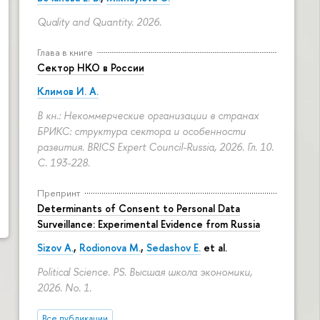
Quality and Quantity. 2026.
Глава в книге
Сектор НКО в России
Климов И. А.
В кн.: Некоммерческие организации в странах
БРИКС: структура сектора и особенности
развития. BRICS Expert Council-Russia, 2026. Гл. 10.
С. 193-228.
Препринт
Determinants of Сonsent to Personal Data
Surveillance: Experimental Evidence from Russia
Sizov A.
,
Rodionova M.
,
Sedashov E.
et al.
Political Science. PS. Высшая школа экономики,
2026. No. 1.
Все публикации