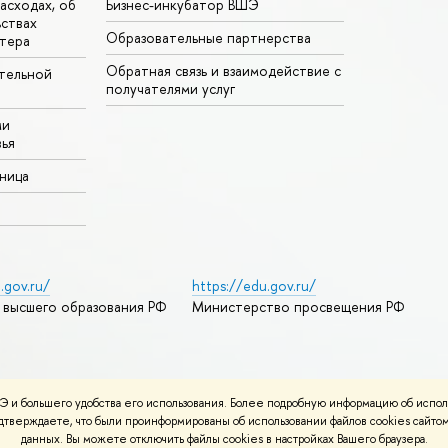
асходах, об
Бизнес-инкубатор ВШЭ
ьствах
Образовательные партнерства
тера
Обратная связь и взаимодействие с
тельной
получателями услуг
ми
ья
аница
.gov.ru/
https://edu.gov.ru/
 высшего образования РФ
Министерство просвещения РФ
дреса и контакты
Условия использования материалов
 и большего удобства его использования. Более подробную информацию об испол
ности
Карта сайта
подтверждаете, что были проинформированы об использовании файлов cookies сай
данных. Вы можете отключить файлы cookies в настройках Вашего браузера.