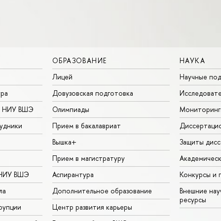
ОБРАЗОВАНИЕ
НАУКА
Лицей
Научные под
ура
Довузовская подготовка
Исследовате
в НИУ ВШЭ
Олимпиады
Мониторинг
удники
Прием в бакалавриат
Диссертаци
Вышка+
Защиты дисс
Прием в магистратуру
Академическ
 НИУ ВШЭ
Аспирантура
Конкурсы и 
ла
Дополнительное образование
Внешние на
ресурсы
рупции
Центр развития карьеры