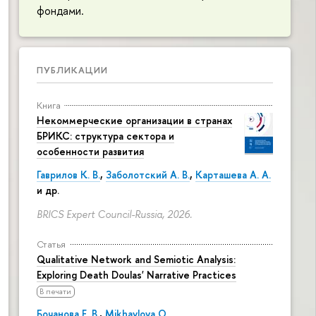
фондами.
ПУБЛИКАЦИИ
Книга
Некоммерческие организации в странах
БРИКС: структура сектора и
особенности развития
Гаврилов К. В.
,
Заболотский А. В.
,
Карташева А. А.
и др.
BRICS Expert Council-Russia, 2026.
Статья
Qualitative Network and Semiotic Analysis:
Exploring Death Doulas' Narrative Practices
В печати
Бочанова Е. В.
,
Mikhaylova O.