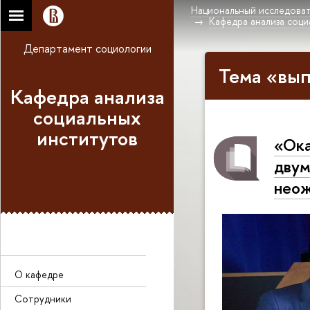
Национальный исследоват
Кафедра анализа соц
Департамент социологии
Тема «вып
Кафедра анализа
социальных
институтов
«Ока
двум
нео
О кафедре
Сотрудники