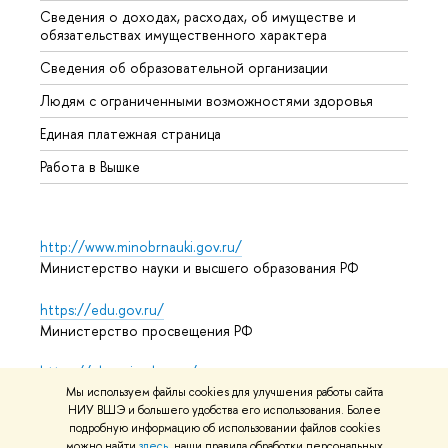
Сведения о доходах, расходах, об имуществе и
Бизне
обязательствах имущественного характера
Образ
Сведения об образовательной организации
Обрат
Людям с ограниченными возможностями здоровья
Единая платежная страница
Работа в Вышке
http://www.minobrnauki.gov.ru/
Министерство науки и высшего образования РФ
https://edu.gov.ru/
Министерство просвещения РФ
https://elearning.hse.ru/mooc
Массовые открытые онлайн-курсы
Мы используем файлы cookies для улучшения работы сайта
НИУ ВШЭ и большего удобства его использования. Более
подробную информацию об использовании файлов cookies
можно найти
здесь
, наши правила обработки персональных