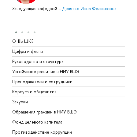
Заведующая кафедрой
–
Девятко Инна Феликсовна
О ВЫШКЕ
ОБР
Цифры и факты
Лице
Руководство и структура
Довуз
Устойчивое развитие в НИУ ВШЭ
Олим
Преподаватели и сотрудники
Прием
Корпуса и общежития
Вышк
Закупки
Прием
Обращения граждан в НИУ ВШЭ
Аспир
Фонд целевого капитала
Допол
Противодействие коррупции
Центр