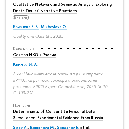
Qualitative Network and Semiotic Analysis: Exploring
Death Doulas' Narrative Practices
В печати
Бочанова Е. В.
,
Mikhaylova O.
Quality and Quantity. 2026.
Глава в книге
Сектор НКО в России
Климов И. А.
В кн.: Некоммерческие организации в странах
БРИКС: структура сектора и особенности
развития. BRICS Expert Council-Russia, 2026. Гл. 10.
С. 193-228.
Препринт
Determinants of Сonsent to Personal Data
Surveillance: Experimental Evidence from Russia
Sizov A.
,
Rodionova M.
,
Sedashov E.
et al.