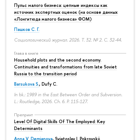
Пульс малого бизнеса: цепные индексы как
источник экспертных оценок (на основе данных
«Лонгитюда малого бизнеса» ФОМ)
Пашков С. Г.
Социологический журнал. 2026. Т. 32. № 2.
С. 32-44.
Глава в книге
Household plots and the second economy.
Continuities and transformations from late Soviet
Russia to the transition period
Barsukova S.
, Dufy C.
In bk.: 1989 in the East Between Order and Subversion.
L.: Routledge, 2026. Ch. 6.
P. 115-127.
Препринт
Level Of Digital Skills Of The Employed: Key
Determinants
Anna V. Demianova
,
Sviatoslav I. Pokrovskii
.