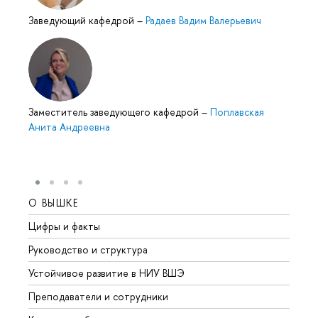
Заведующий кафедрой
–
Радаев Вадим Валерьевич
Заместитель заведующего кафедрой
–
Поплавская
Анита Андреевна
О ВЫШКЕ
ОБР
Цифры и факты
Лице
Руководство и структура
Довуз
Устойчивое развитие в НИУ ВШЭ
Олим
Преподаватели и сотрудники
Прием