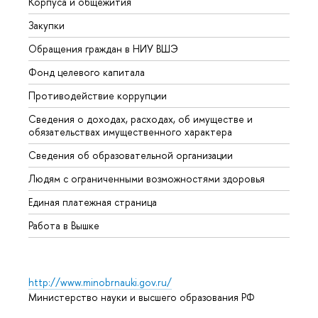
Корпуса и общежития
Вышк
Закупки
Прием
Обращения граждан в НИУ ВШЭ
Аспир
Фонд целевого капитала
Допол
Противодействие коррупции
Центр
Сведения о доходах, расходах, об имуществе и
Бизне
обязательствах имущественного характера
Образ
Сведения об образовательной организации
Обрат
Людям с ограниченными возможностями здоровья
Единая платежная страница
Работа в Вышке
http://www.minobrnauki.gov.ru/
Министерство науки и высшего образования РФ