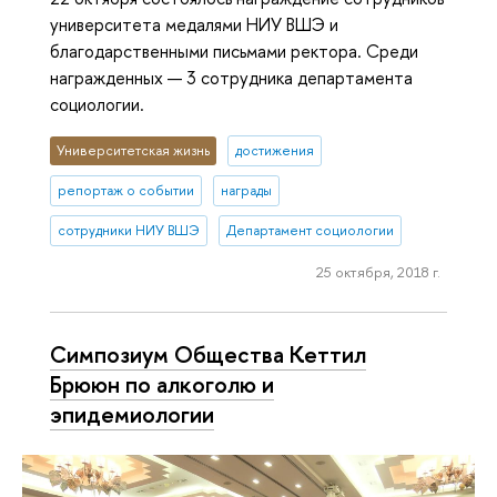
университета медалями НИУ ВШЭ и
благодарственными письмами ректора. Среди
награжденных — 3 сотрудника департамента
социологии.
Университетская жизнь
достижения
репортаж о событии
награды
сотрудники НИУ ВШЭ
Департамент социологии
25 октября, 2018 г.
Симпозиум Общества Кеттил
Брююн по алкоголю и
эпидемиологии