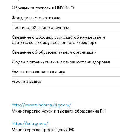
Обращения граждан в НИУ ВШЭ
Аспир
Фонд целевого капитала
Допол
Противодействие коррупции
Центр
Сведения о доходах, расходах, об имуществе и
Бизне
обязательствах имущественного характера
Образ
Сведения об образовательной организации
Обрат
Людям с ограниченными возможностями здоровья
Единая платежная страница
Работа в Вышке
http://www.minobrnauki.gov.ru/
Министерство науки и высшего образования РФ
https://edu.gov.ru/
Министерство просвещения РФ