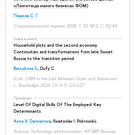
«Лонгитюда малого бизнеса» ФОМ)
Пашков С. Г.
Социологический журнал. 2026. Т. 32. № 2.
С. 32-44.
Глава в книге
Household plots and the second economy.
Continuities and transformations from late Soviet
Russia to the transition period
Barsukova S.
, Dufy C.
In bk.: 1989 in the East Between Order and Subversion.
L.: Routledge, 2026. Ch. 6.
P. 115-127.
Препринт
Level Of Digital Skills Of The Employed: Key
Determinants
Anna V. Demianova
,
Sviatoslav I. Pokrovskii
.
Science, Technology and Innovation. WP BRP. Высшая