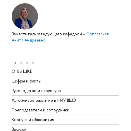
Заместитель заведующего кафедрой
–
Поплавская
Анита Андреевна
О ВЫШКЕ
ОБР
Цифры и факты
Лице
Руководство и структура
Довуз
Устойчивое развитие в НИУ ВШЭ
Олим
Преподаватели и сотрудники
Прием
Корпуса и общежития
Вышк
Закупки
Прием