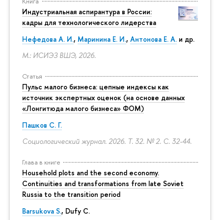
Книга
Индустриальная аспирантура в России:
кадры для технологического лидерства
Нефедова А. И.
,
Маринина Е. И.
,
Антонова Е. А.
и др.
М.: ИСИЭЗ ВШЭ, 2026.
Статья
Пульс малого бизнеса: цепные индексы как
источник экспертных оценок (на основе данных
«Лонгитюда малого бизнеса» ФОМ)
Пашков С. Г.
Социологический журнал. 2026. Т. 32. № 2.
С. 32-44.
Глава в книге
Household plots and the second economy.
Continuities and transformations from late Soviet
Russia to the transition period
Barsukova S.
, Dufy C.