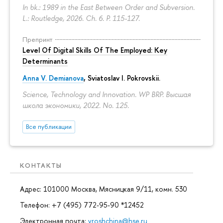
In bk.: 1989 in the East Between Order and Subversion.
L.: Routledge, 2026. Ch. 6.
P. 115-127.
Препринт
Level Of Digital Skills Of The Employed: Key
Determinants
Anna V. Demianova
,
Sviatoslav I. Pokrovskii
.
Science, Technology and Innovation. WP BRP. Высшая
школа экономики, 2022. No. 125.
Все публикации
КОНТАКТЫ
Адрес: 101000 Москва, Мясницкая 9/11, комн. 530
Телефон: +7 (495) 772-95-90 *12452
Электронная почта:
yroshchina@hse.ru