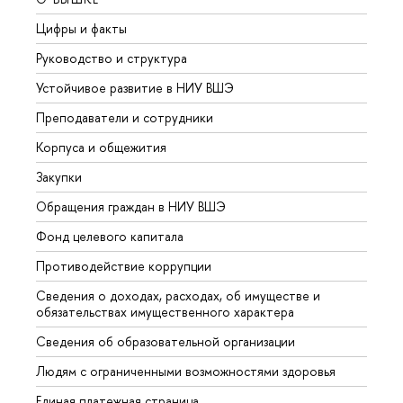
Цифры и факты
Лице
Руководство и структура
Довуз
Устойчивое развитие в НИУ ВШЭ
Олим
Преподаватели и сотрудники
Прием
Корпуса и общежития
Вышк
Закупки
Прием
Обращения граждан в НИУ ВШЭ
Аспир
Фонд целевого капитала
Допол
Противодействие коррупции
Центр
Сведения о доходах, расходах, об имуществе и
Бизне
обязательствах имущественного характера
Образ
Сведения об образовательной организации
Обрат
Людям с ограниченными возможностями здоровья
Единая платежная страница