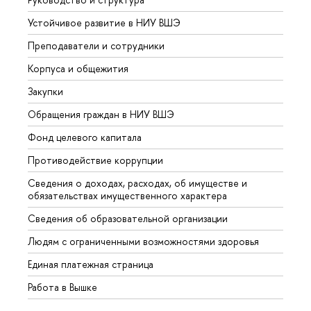
Устойчивое развитие в НИУ ВШЭ
Олим
Преподаватели и сотрудники
Прием
Корпуса и общежития
Вышк
Закупки
Прием
Обращения граждан в НИУ ВШЭ
Аспир
Фонд целевого капитала
Допол
Противодействие коррупции
Центр
Сведения о доходах, расходах, об имуществе и
Бизне
обязательствах имущественного характера
Образ
Сведения об образовательной организации
Обрат
Людям с ограниченными возможностями здоровья
Единая платежная страница
Работа в Вышке