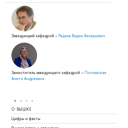
Заведующий кафедрой
–
Радаев Вадим Валерьевич
Заместитель заведующего кафедрой
–
Поплавская
Анита Андреевна
О ВЫШКЕ
ОБР
Цифры и факты
Лице
Руководство и структура
Довуз