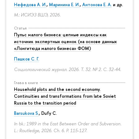
Нефедова А. И.
,
Маринина Е. И.
,
Антонова Е. А.
и др.
М.: ИСИЭЗ ВШЭ, 2026.
Статья
Пульс малого бизнеса: цепные индексы как
источник экспертных оценок (на основе данных
«Лонгитюда малого бизнеса» ФОМ)
Пашков С. Г.
Социологический журнал. 2026. Т. 32. № 2.
С. 32-44.
Глава в книге
Household plots and the second economy.
Continuities and transformations from late Soviet
Russia to the transition period
Barsukova S.
, Dufy C.
In bk.: 1989 in the East Between Order and Subversion.
L.: Routledge, 2026. Ch. 6.
P. 115-127.