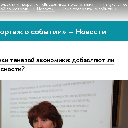
ельский университет «Высшая школа экономики»
Факультет со
ой социологии
Новости
Тема «репортаж о событии»
ортаж о событии» – Новости
ки теневой экономики: добавляют ли
ясности?