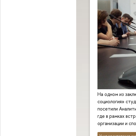
На одном из закл
социология» сту
посетили Аналити
где в рамках вст
организации и сп
Университетская жи