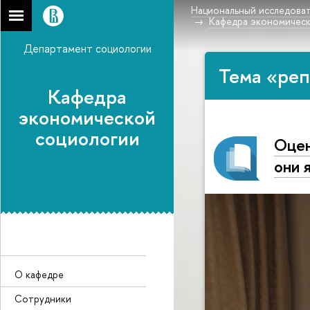
Национальный исследоват
Кафедра экономическ
Департамент социологии
Тема «реп
Кафедра
экономической
социологии
Оцен
они 
О кафедре
Сотрудники