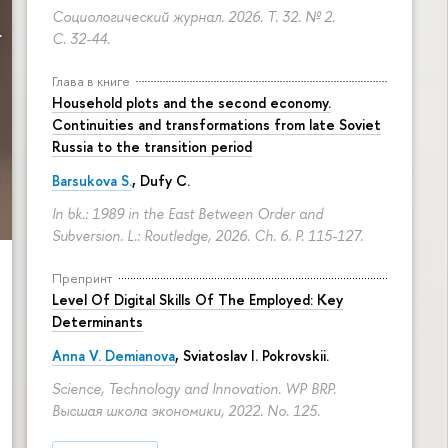
Социологический журнал. 2026. Т. 32. № 2.
С. 32-44.
Глава в книге
Household plots and the second economy.
Continuities and transformations from late Soviet
Russia to the transition period
Barsukova S.
, Dufy C.
In bk.: 1989 in the East Between Order and
Subversion. L.: Routledge, 2026. Ch. 6.
P. 115-127.
Препринт
Level Of Digital Skills Of The Employed: Key
Determinants
Anna V. Demianova
,
Sviatoslav I. Pokrovskii
.
Science, Technology and Innovation. WP BRP.
Высшая школа экономики, 2022. No. 125.