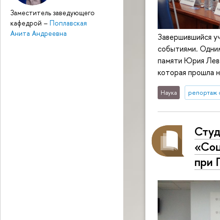
Заместитель заведующего
кафедрой
–
Поплавская
Анита Андреевна
Завершившийся уч
событиями. Одним
памяти Юрия Лев
которая прошла н
Наука
репортаж 
Студ
«Соц
при 