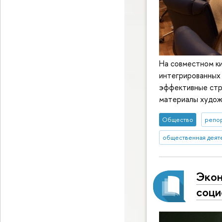
На совместном к
интегрированных
эффективные стра
материалы худож
Общество
репор
общественная деят
Экон
соци