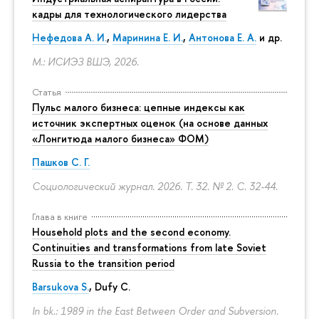
кадры для технологического лидерства
Нефедова А. И.
,
Маринина Е. И.
,
Антонова Е. А.
и др.
М.: ИСИЭЗ ВШЭ, 2026.
Статья
Пульс малого бизнеса: цепные индексы как
источник экспертных оценок (на основе данных
«Лонгитюда малого бизнеса» ФОМ)
Пашков С. Г.
Социологический журнал. 2026. Т. 32. № 2.
С. 32-44.
Глава в книге
Household plots and the second economy.
Continuities and transformations from late Soviet
Russia to the transition period
Barsukova S.
, Dufy C.
In bk.: 1989 in the East Between Order and Subversion.