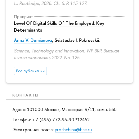
L.: Routledge, 2026. Ch. 6.
P. 115-127.
Препринт
Level Of Digital Skills Of The Employed: Key
Determinants
Anna V. Demianova
,
Sviatoslav I. Pokrovskii
.
Science, Technology and Innovation. WP BRP. Высшая
школа экономики, 2022. No. 125.
Все публикации
КОНТАКТЫ
Адрес: 101000 Москва, Мясницкая 9/11, комн. 530
Телефон: +7 (495) 772-95-90 *12452
Электронная почта:
yroshchina@hse.ru