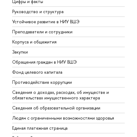
Цифры и факты
Лице
Руководство и структура
Довуз
Устойчивое развитие в НИУ ВШЭ
Олим
Преподаватели и сотрудники
Прием
Корпуса и общежития
Вышк
Закупки
Прием
Обращения граждан в НИУ ВШЭ
Аспир
Фонд целевого капитала
Допол
Противодействие коррупции
Центр
Сведения о доходах, расходах, об имуществе и
Бизне
обязательствах имущественного характера
Образ
Сведения об образовательной организации
Обрат
Людям с ограниченными возможностями здоровья
Единая платежная страница