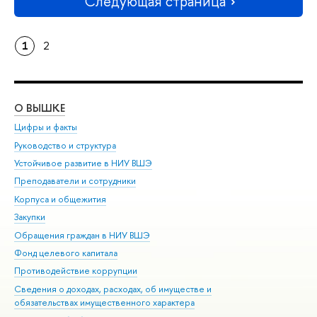
Следующая страница
1
2
О ВЫШКЕ
ОБ
Цифры и факты
Ли
Руководство и структура
Дов
Устойчивое развитие в НИУ ВШЭ
Ол
Преподаватели и сотрудники
При
Корпуса и общежития
Вы
Закупки
При
Обращения граждан в НИУ ВШЭ
Ас
Фонд целевого капитала
До
Противодействие коррупции
Цен
Сведения о доходах, расходах, об имуществе и
Би
обязательствах имущественного характера
Об