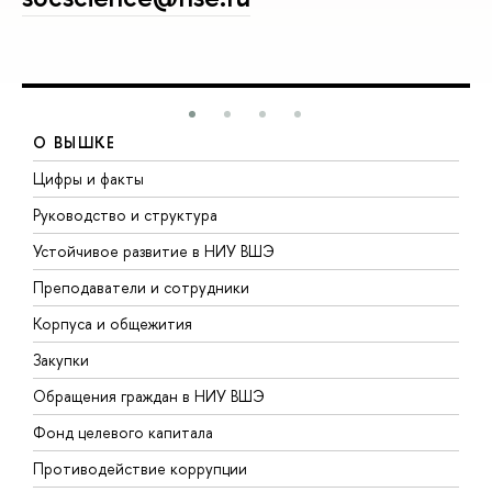
О ВЫШКЕ
Цифры и факты
Л
Руководство и структура
Д
Устойчивое развитие в НИУ ВШЭ
О
Преподаватели и сотрудники
П
Корпуса и общежития
В
Закупки
П
Обращения граждан в НИУ ВШЭ
А
Фонд целевого капитала
Д
Противодействие коррупции
Ц