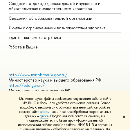
Сведения о доходах, расходах, об имуществе и
Б
обязательствах имущественного характера
О
Сведения об образовательной организации
О
Людям с ограниченными возможностями здоровья
Единая платежная страница
Работа в Вышке
http://www.minobrnauki.gov.ru/
Министерство науки и высшего образования РФ
https://edu.gov.ru/
Министерство просвещения РФ
https://elearning.hse.ru/mooc
Мы используем файлы cookies для улучшения работы сайта
Массовые открытые онлайн-курсы
НИУ ВШЭ и большего удобства его использования. Более
подробную информацию об использовании файлов cookies
можно найти
здесь
, наши правила обработки персональных
данных –
здесь
. Продолжая пользоваться сайтом, вы
✖
© НИУ ВШЭ 1993–2026
Адреса и контакты
Условия
подтверждаете, что были проинформированы об
использования материалов
Политика конфиденциальности
Карта
использовании файлов cookies сайтом НИУ ВШЭ и согласны
сайта
с нашими правилами обработки персональных данных. Вы