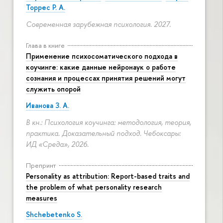
Торрес Р. А.
Современная зарубежная психология. 2027.
Глава в книге
Применение психосоматического подхода в
коучинге: какие данные нейронаук о работе
сознания и процессах принятия решений могут
служить опорой
Иванова З. А.
В кн.: Психология коучинга: методология, теория,
практика. Доказательный подход. Чебоксары:
ИД «Среда», 2026.
Препринт
Personality as attribution: Report-based traits and
the problem of what personality research
measures
Shchebetenko S.