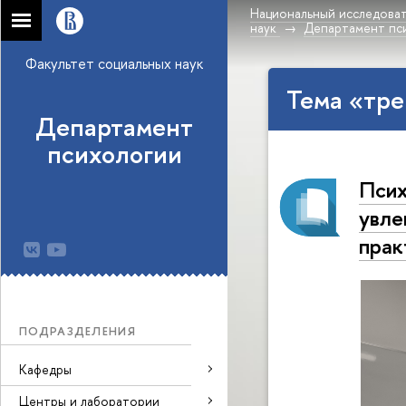
Национальный исследоват
наук
Департамент пс
Факультет социальных наук
Тема «тре
Департамент
психологии
Псих
увле
прак
ПОДРАЗДЕЛЕНИЯ
Кафедры
Центры и лаборатории