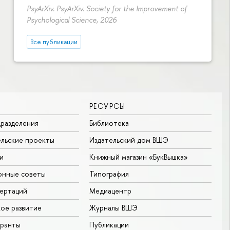
PsyArXiv. PsyArXiv. Society for the Improvement of
Psychological Science, 2026
Все публикации
РЕСУРСЫ
разделения
Библиотека
льские проекты
Издательский дом ВШЭ
и
Книжный магазин «БукВышка»
онные советы
Типография
ертаций
Медиацентр
ое развитие
Журналы ВШЭ
гранты
Публикации