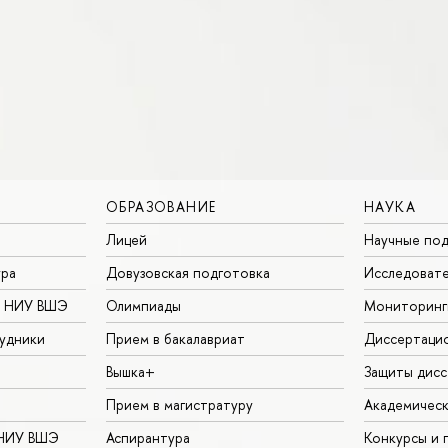
ОБРАЗОВАНИЕ
НАУКА
Лицей
Научные под
ура
Довузовская подготовка
Исследовате
в НИУ ВШЭ
Олимпиады
Мониторинг
удники
Прием в бакалавриат
Диссертаци
Вышка+
Защиты дисс
Прием в магистратуру
Академическ
 НИУ ВШЭ
Аспирантура
Конкурсы и 