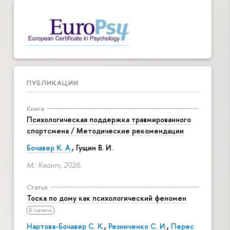
ПУБЛИКАЦИИ
Книга
Психологическая поддержка травмированного
спортсмена / Методические рекомендации
Бочавер К. А.
, Гущин В. И.
М.: Квант, 2026.
Статья
Тоска по дому как психологический феномен
В печати
Нартова-Бочавер С. К.
,
Резниченко С. И.
,
Перес