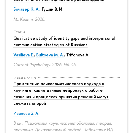
Бочавер К. А.
, Гущин В. И.
М.: Квант, 2026.
Статья
Qualitative study of identity gaps and interpersonal
communication strategies of Russians
Vasilieva E.
,
Bultseva M. A.
, Trifonova A.
Current Psychology. 2026. Vol. 45.
Глава в книге
Применение психосоматического подхода в
коучинге: какие данные нейронаук о работе
сознания и процессах принятия решений могут
служить опорой
Иванова З. А.
В кн.: Психология коучинга: методология, теория,
практика. Доказательный подход. Чебоксары: ИД