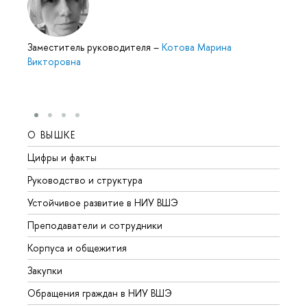
Заместитель руководителя
–
Котова Марина
Викторовна
О ВЫШКЕ
ОБР
Цифры и факты
Лице
Руководство и структура
Довуз
Устойчивое развитие в НИУ ВШЭ
Олим
Преподаватели и сотрудники
Прием
Корпуса и общежития
Вышк
Закупки
Прием
Обращения граждан в НИУ ВШЭ
Аспир