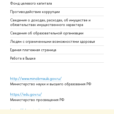
Фонд целевого капитала
Допол
Противодействие коррупции
Центр
Сведения о доходах, расходах, об имуществе и
Бизне
обязательствах имущественного характера
Образ
Сведения об образовательной организации
Обрат
Людям с ограниченными возможностями здоровья
Единая платежная страница
Работа в Вышке
http://www.minobrnauki.gov.ru/
Министерство науки и высшего образования РФ
https://edu.gov.ru/
Министерство просвещения РФ
https://elearning.hse.ru/mooc