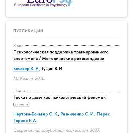
ПУБЛИКАЦИИ
Книга
Психологическая поддержка травмированного
спортсмена / Методические рекомендации
Бочавер К. А.
, Гущин В. И.
М.: Квант, 2026.
Статья
Тоска по дому как психологический феномен
В печати
Нартова-Бочавер С. К.
,
Резниченко С. И.
,
Перес
Торрес Р. А.
Современная зарубежная психология. 2027.