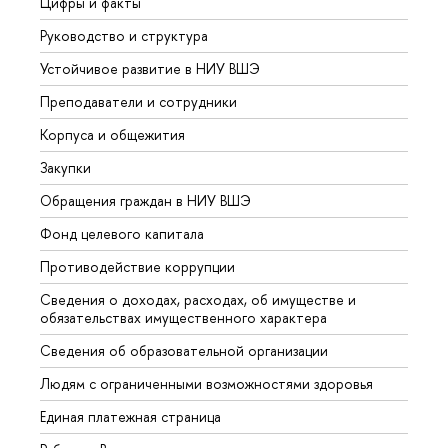
Цифры и факты
Лице
Руководство и структура
Довуз
Устойчивое развитие в НИУ ВШЭ
Олим
Преподаватели и сотрудники
Прием
Корпуса и общежития
Вышк
Закупки
Прием
Обращения граждан в НИУ ВШЭ
Аспир
Фонд целевого капитала
Допол
Противодействие коррупции
Центр
Сведения о доходах, расходах, об имуществе и
Бизне
обязательствах имущественного характера
Образ
Сведения об образовательной организации
Обрат
Людям с ограниченными возможностями здоровья
Единая платежная страница