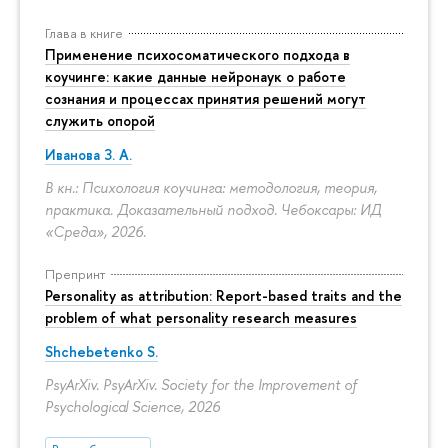
Глава в книге
Применение психосоматического подхода в
коучинге: какие данные нейронаук о работе
сознания и процессах принятия решений могут
служить опорой
Иванова З. А.
В кн.: Психология коучинга: методология, теория,
практика. Доказательный подход. Чебоксары: ИД
«Среда», 2026.
Препринт
Personality as attribution: Report-based traits and the
problem of what personality research measures
Shchebetenko S.
PsyArXiv. PsyArXiv. Society for the Improvement of
Psychological Science, 2026