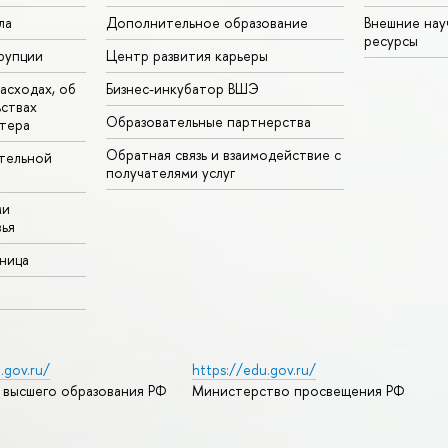
ла
Дополнительное образование
Внешние на
ресурсы
рупции
Центр развития карьеры
асходах, об
Бизнес-инкубатор ВШЭ
ьствах
Образовательные партнерства
тера
Обратная связь и взаимодействие с
тельной
получателями услуг
ми
ья
аница
.gov.ru/
https://edu.gov.ru/
 высшего образования РФ
Министерство просвещения РФ