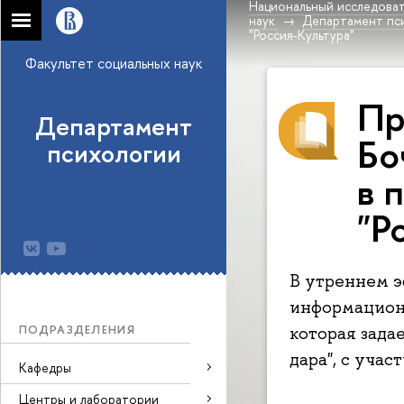
Национальный исследоват
наук
Департамент пс
"Россия-Культура"
Факультет социальных наук
Пр
Департамент
Бо
психологии
в 
"Р
В утреннем э
информационн
ПОДРАЗДЕЛЕНИЯ
которая зада
дара", с учас
Кафедры
Центры и лаборатории