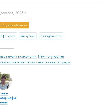
 декабря, 2023 г.
вободное общение
рофессора
дискуссии
взгляд ученого
партамент психологии
,
Научно-учебная
боратория психологии салютогенной среды
ртова-
чавер Софья
мовна