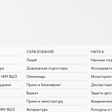
ОБРАЗОВАНИЕ
НАУКА
Лицей
Научные под
ура
Довузовская подготовка
Исследовате
в НИУ ВШЭ
Олимпиады
Мониторинг
удники
Прием в бакалавриат
Диссертаци
Вышка+
Защиты дисс
Прием в магистратуру
Академическ
 НИУ ВШЭ
Аспирантура
Конкурсы и 