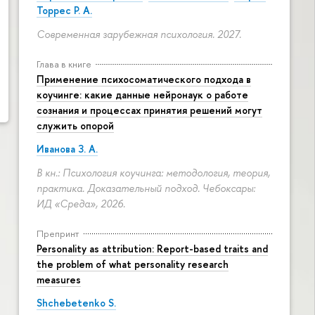
Торрес Р. А.
Современная зарубежная психология. 2027.
Глава в книге
Применение психосоматического подхода в
коучинге: какие данные нейронаук о работе
сознания и процессах принятия решений могут
служить опорой
Иванова З. А.
В кн.: Психология коучинга: методология, теория,
практика. Доказательный подход. Чебоксары:
ИД «Среда», 2026.
Препринт
Personality as attribution: Report-based traits and
the problem of what personality research
measures
Shchebetenko S.