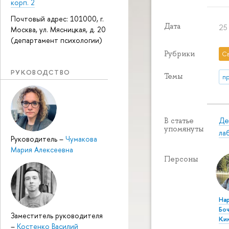
корп. 2
Почтовый адрес: 101000, г.
Дата
25
Москва, ул. Мясницкая, д. 20
(департамент психологии)
Рубрики
С
РУКОВОДСТВО
Темы
п
Де
В статье
упомянуты
ла
Руководитель
–
Чумакова
Мария Алексеевна
Персоны
На
Бо
Заместитель руководителя
Ки
–
Костенко Василий