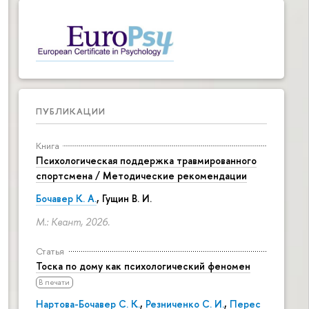
ПУБЛИКАЦИИ
Книга
Психологическая поддержка травмированного
спортсмена / Методические рекомендации
Бочавер К. А.
, Гущин В. И.
М.: Квант, 2026.
Статья
Тоска по дому как психологический феномен
В печати
Нартова-Бочавер С. К.
,
Резниченко С. И.
,
Перес