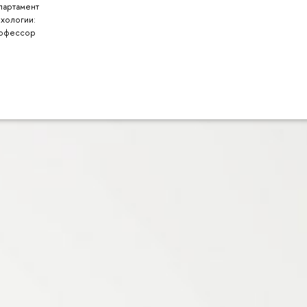
партамент
хологии:
офессор