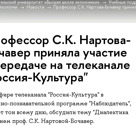
ельский университет «Высшая школа экономики»
Учебные под
ихологии
Новости
Профессор С.К. Нартова-Бочавер принял
офессор С.К. Нартова-
чавер приняла участие
передаче на телеканале
оссия-Культура"
фире телеканала "Россия-Культура" в
о-познавательной программе "Наблюдатель",
ет тон всему дню, обсудили тему "Диалектика
тием проф. С.К. Нартовой-Бочавер.