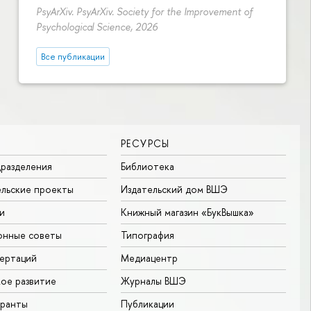
PsyArXiv. PsyArXiv. Society for the Improvement of
Psychological Science, 2026
Все публикации
РЕСУРСЫ
разделения
Библиотека
льские проекты
Издательский дом ВШЭ
и
Книжный магазин «БукВышка»
онные советы
Типография
ертаций
Медиацентр
ое развитие
Журналы ВШЭ
гранты
Публикации