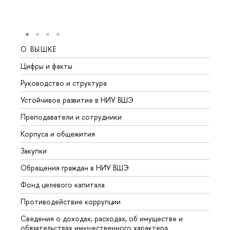
О ВЫШКЕ
ОБР
Цифры и факты
Лице
Руководство и структура
Довуз
Устойчивое развитие в НИУ ВШЭ
Олим
Преподаватели и сотрудники
Прием
Корпуса и общежития
Вышк
Закупки
Прием
Обращения граждан в НИУ ВШЭ
Аспир
Фонд целевого капитала
Допол
Противодействие коррупции
Центр
Сведения о доходах, расходах, об имуществе и
Бизне
обязательствах имущественного характера