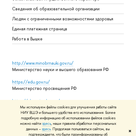
Образ
Сведения об образовательной организации
Обрат
Людям с ограниченными возможностями здоровья
Единая платежная страница
Работа в Вышке
http://www.minobrnauki.gov.ru/
Министерство науки и высшего образования РФ
https://edu.gov.ru/
Министерство просвещения РФ
https://elearning.hse.ru/mooc
Массовые открытые онлайн-курсы
Мы используем файлы cookies для улучшения работы сайта
НИУ ВШЭ и большего удобства его использования. Более
подробную информацию об использовании файлов cookies
можно найти
здесь
, наши правила обработки персональных
© НИУ ВШЭ 1993–2026
Адреса и контакты
Условия
данных –
здесь
. Продолжая пользоваться сайтом, вы
✖
подтверждаете, что были проинформированы об
использования материалов
Политика конфиденциальности