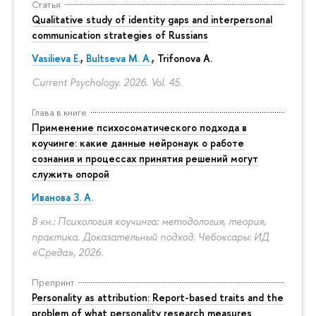
Статья
Qualitative study of identity gaps and interpersonal
communication strategies of Russians
Vasilieva E.
,
Bultseva M. A.
, Trifonova A.
Current Psychology. 2026. Vol. 45.
Глава в книге
Применение психосоматического подхода в
коучинге: какие данные нейронаук о работе
сознания и процессах принятия решений могут
служить опорой
Иванова З. А.
В кн.: Психология коучинга: методология, теория,
практика. Доказательный подход. Чебоксары: ИД
«Среда», 2026.
Препринт
Personality as attribution: Report-based traits and the
problem of what personality research measures