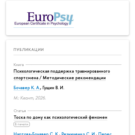
ПУБЛИКАЦИИ
Книга
Психологическая поддержка травмированного
спортсмена / Методические рекомендации
Бочавер К. А.
, Гущин В. И.
М.: Квант, 2026.
Статья
Тоска по дому как психологический феномен
В печати
Нартова-Бочавер С. К.
,
Резниченко С. И.
,
Перес