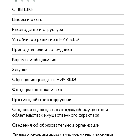
О ВЫШКЕ
ОБР
Цифры и факты
Лице
Руководство и структура
Довуз
Устойчивое развитие в НИУ ВШЭ
Олим
Преподаватели и сотрудники
Прием
Корпуса и общежития
Вышк
Закупки
Прием
Обращения граждан в НИУ ВШЭ
Аспир
Фонд целевого капитала
Допол
Противодействие коррупции
Центр
Сведения о доходах, расходах, об имуществе и
Бизне
обязательствах имущественного характера
Образ
Сведения об образовательной организации
Обрат
Людям с ограниченными возможностями здоровья