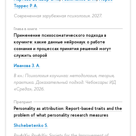
Торрес Р. А.
Современная зарубежная психология. 2027.
Глава в книге
Применение психосоматического подхода в
коучинге: какие данные нейронаук о работе
сознания и процессах принятия решений могут
служить опорой
Иванова З. А.
В кн.: Психология коучинга: методология, теория,
практика. Доказательный подход. Чебоксары: ИД
«Среда», 2026.
Препринт
Personality as attribution: Report-based traits and the
problem of what personality research measures
Shchebetenko S.
PsyArXiv. PsyArXiv. Society for the Improvement of