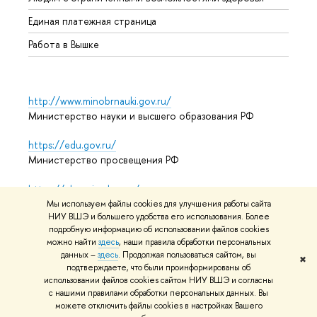
Единая платежная страница
Работа в Вышке
http://www.minobrnauki.gov.ru/
Министерство науки и высшего образования РФ
https://edu.gov.ru/
Министерство просвещения РФ
https://elearning.hse.ru/mooc
Массовые открытые онлайн-курсы
Мы используем файлы cookies для улучшения работы сайта
НИУ ВШЭ и большего удобства его использования. Более
подробную информацию об использовании файлов cookies
можно найти
здесь
, наши правила обработки персональных
© НИУ ВШЭ 1993–2026
Адреса и контакты
Условия
данных –
здесь
. Продолжая пользоваться сайтом, вы
✖
подтверждаете, что были проинформированы об
использования материалов
Политика конфиденциальности
использовании файлов cookies сайтом НИУ ВШЭ и согласны
Карта сайта
с нашими правилами обработки персональных данных. Вы
можете отключить файлы cookies в настройках Вашего
Редактору