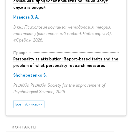
сознания и процессах принятия решений могут
служить опорой
Иванова З. А.
В кн.: Психология коучинга: методология, теория,
практика. Доказательный подход. Чебоксары: ИД
«Среда», 2026.
Препринт
Personality as attribution: Report-based traits and the
problem of what personality research measures
Shchebetenko S.
PsyArXiv. PsyArXiv. Society for the Improvement of
Psychological Science, 2026
Все публикации
КОНТАКТЫ