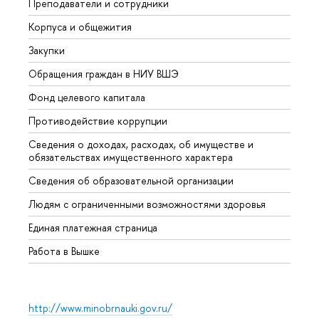
Преподаватели и сотрудники
Прием
Корпуса и общежития
Вышк
Закупки
Прием
Обращения граждан в НИУ ВШЭ
Аспир
Фонд целевого капитала
Допол
Противодействие коррупции
Центр
Сведения о доходах, расходах, об имуществе и
Бизне
обязательствах имущественного характера
Образ
Сведения об образовательной организации
Обрат
Людям с ограниченными возможностями здоровья
Единая платежная страница
Работа в Вышке
http://www.minobrnauki.gov.ru/