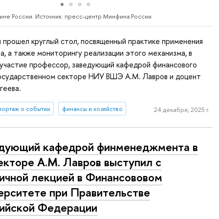
ине России. Источник: пресс-центр Минфина России.
 прошел круглый стол, посвященный практике применения
за, а также мониторингу реализации этого механизма, в
 участие профессор, заведующий кафедрой финансового
осударственном секторе НИУ ВШЭ А.М. Лавров и доцент
геева.
портаж о событии
финансы и хозяйство
24 декабря, 2025 г.
дующий кафедрой финменеджмента в
екторе А.М. Лавров выступил с
ичной лекцией в Финансововом
ерситете при Правительстве
ийской Федерации