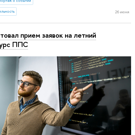
портаж о событии
ельность
26 июня
товал прием заявок на летний
курс ППС