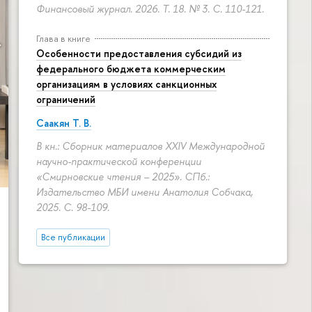
Финансовый журнал. 2026. Т. 18. № 3.
С. 110-121.
Глава в книге
Особенности предоставления субсидий из
федерального бюджета коммерческим
организациям в условиях санкционных
ограничений
Саакян Т. В.
В кн.: Сборник материалов XXIV Международной
научно-практической конференции
«Смирновские чтения – 2025». СПб.:
Издательство МБИ имени Анатолия Собчака,
2025.
С. 98-109.
Все публикации