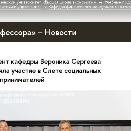
ельский университет «Высшая школа экономики»
Учебные под
литики и управления
Кафедра финансового менеджмента в гос
фессора» – Новости
нт кафедры Вероника Сергеева
яла участие в Слете социальных
принимателей