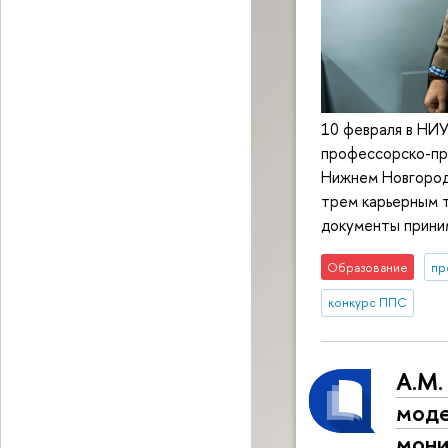
10 февраля в НИ
профессорско-пр
Нижнем Новгород
трем карьерным т
документы прини
Образование
пр
конкурс ППС
А.М.
моде
мони