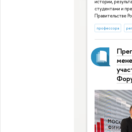
истории, результ
студентами и пр
Правительстве Р
профессора
ре
Преп
мене
учас
Фору