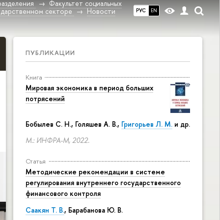
разделения
Факультет социальных
ударственном секторе
Новости
РУС
EN
ПУБЛИКАЦИИ
Книга
Мировая экономика в период больших
потрясений
Бобылев С. Н., Голяшев А. В.,
Григорьев Л. М.
и др.
М.: ИНФРА-М, 2022.
Статья
Методические рекомендации в системе
регулирования внутреннего государственного
финансового контроля
Саакян Т. В.
, Барабанова Ю. В.