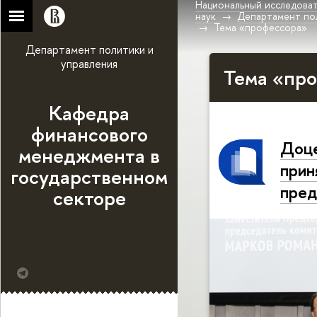
Национальный исследоват
наук
Департамент по
Тема «профессора»
Департамент политики и
управления
Тема «про
Кафедра
финансового
Доце
менеджмента в
прин
государственном
пред
секторе