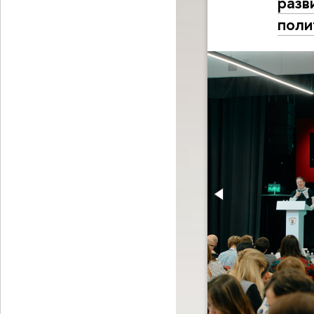
разв
поли