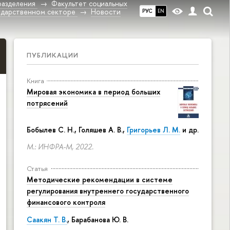
разделения
Факультет социальных
ударственном секторе
Новости
РУС
EN
ПУБЛИКАЦИИ
Книга
Мировая экономика в период больших
потрясений
Бобылев С. Н., Голяшев А. В.,
Григорьев Л. М.
и др.
М.: ИНФРА-М, 2022.
Статья
Методические рекомендации в системе
регулирования внутреннего государственного
финансового контроля
Саакян Т. В.
, Барабанова Ю. В.