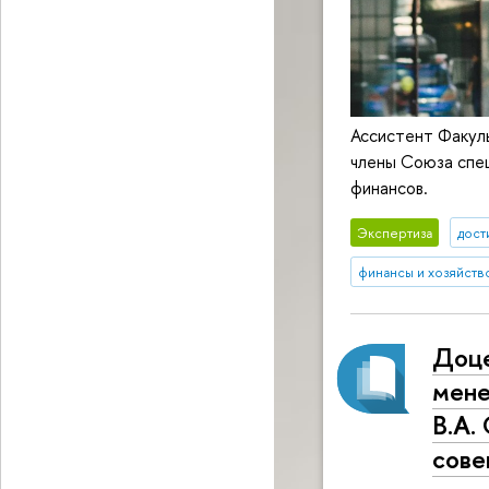
Ассистент Факул
члены Союза спе
финансов.
Экспертиза
дост
финансы и хозяйств
Доце
мене
В.А.
сове