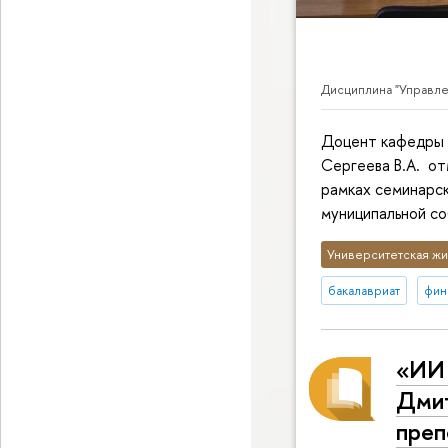
Дисциплина "Управле
Доцент кафедры 
Сергеева В.А. от
рамках семинарск
муниципальной со
Университетская жи
бакалавриат
фин
«ИИ 
Дмит
преп