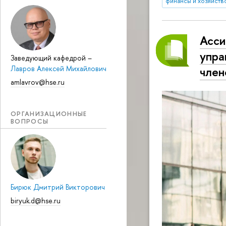
финансы и хозяйств
Асси
упра
Заведующий кафедрой
–
член
Лавров Алексей Михайлович
amlavrov@hse.ru
ОРГАНИЗАЦИОННЫЕ
ВОПРОСЫ
Бирюк Дмитрий Викторович
biryuk.d@hse.ru