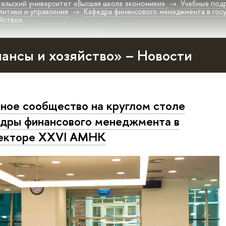
ельский университет «Высшая школа экономики»
Учебные под
литики и управления
Кафедра финансового менеджмента в гос
яйство»
ансы и хозяйство» – Новости
ное сообщество на круглом столе
дры финансового менеджмента в
секторе XXVI АМНК