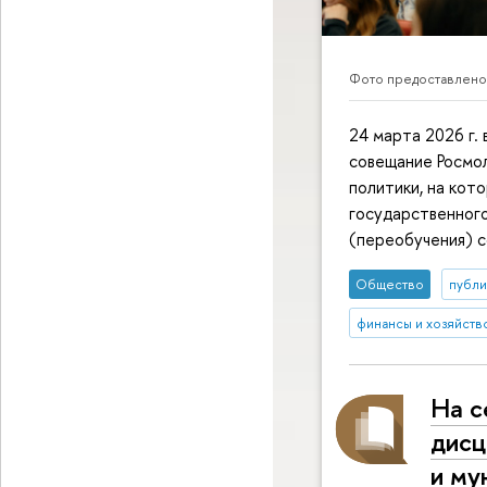
Фото предоставлено
24 марта 2026 г.
совещание Росмо
политики, на ко
государственного
(переобучения) 
Общество
публи
финансы и хозяйств
На с
дисц
и му