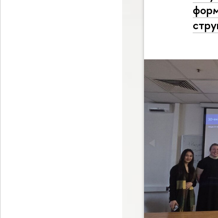
форм
стру