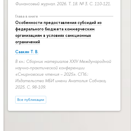
Финансовый журнал. 2026. Т. 18. № 3.
С. 110-121.
Глава в книге
Особенности предоставления субсидий из
федерального бюджета коммерческим
организациям в условиях санкционных
ограничений
Саакян Т. В.
В кн.: Сборник материалов XXIV Международной
научно-практической конференции
«Смирновские чтения – 2025». СПб.:
Издательство МБИ имени Анатолия Собчака,
2025.
С. 98-109.
Все публикации