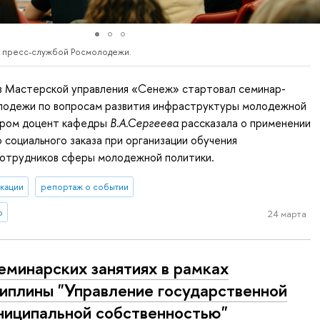
 пресс-службой Росмолодежи.
 в Мастерской управления «Сенеж» стартовал семинар-
лодежи по вопросам развития инфраструктуры молодежной
тором доцент кафедры
В.А.Сергеева
рассказала о применении
 социального заказа при организации обучения
сотрудников сферы молодежной политики.
кации
репортаж о событии
о
24 марта
еминарских занятиях в рамках
иплины "Управление государственной
ниципальной собственностью"