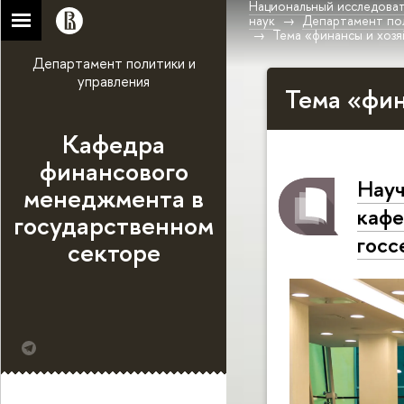
Национальный исследоват
наук
Департамент по
Тема «финансы и хоз
Департамент политики и
управления
Тема «фин
Кафедра
финансового
Науч
менеджмента в
кафе
государственном
гос
секторе