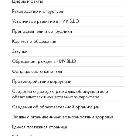
Цифры и факты
Лице
Руководство и структура
Довуз
Устойчивое развитие в НИУ ВШЭ
Олим
Преподаватели и сотрудники
Прием
Корпуса и общежития
Вышк
Закупки
Прием
Обращения граждан в НИУ ВШЭ
Аспир
Фонд целевого капитала
Допол
Противодействие коррупции
Центр
Сведения о доходах, расходах, об имуществе и
Бизне
обязательствах имущественного характера
Образ
Сведения об образовательной организации
Обрат
Людям с ограниченными возможностями здоровья
Единая платежная страница