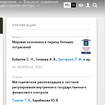
разделения
Факультет социальных
ударственном секторе
РУС
EN
ПУБЛИКАЦИИ
Книга
Мировая экономика в период больших
потрясений
Бобылев С. Н., Голяшев А. В.,
Григорьев Л. М.
и др.
М.: ИНФРА-М, 2022.
Статья
Методические рекомендации в системе
регулирования внутреннего государственного
финансового контроля
Саакян Т. В.
, Барабанова Ю. В.