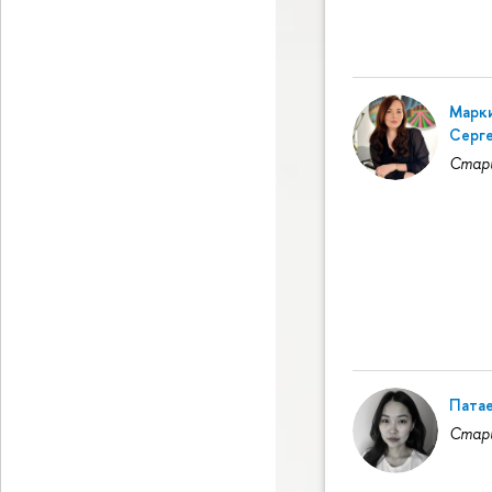
Марки
Серг
Стар
Патае
Стар