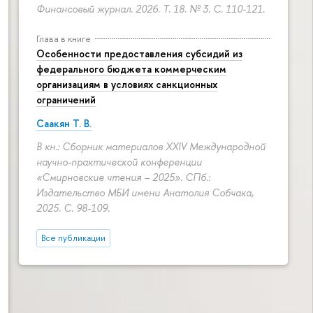
Финансовый журнал. 2026. Т. 18. № 3.
С. 110-121.
Глава в книге
Особенности предоставления субсидий из
федерального бюджета коммерческим
организациям в условиях санкционных
ограничений
Саакян Т. В.
В кн.: Сборник материалов XXIV Международной
научно-практической конференции
«Смирновские чтения – 2025». СПб.:
Издательство МБИ имени Анатолия Собчака,
2025.
С. 98-109.
Все публикации