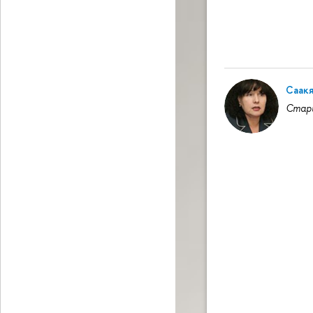
Саакя
Стар