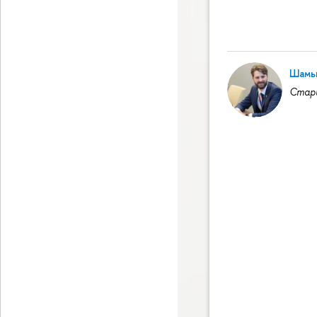
Шамь
Стар