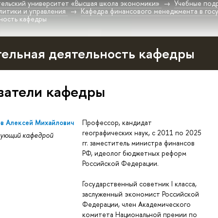
ельский университет «Высшая школа экономики»
Учебные под
литики и управления
Кафедра финансового менеджмента в гос
ность кафедры
тельная деятельность кафедры
ватели кафедры
в Алексей Михайлович
Профессор, кандидат
географических наук, с 2011 по 2025
ующий кафедрой
гг. заместитель министра финансов
РФ, идеолог бюджетных реформ
Российской Федерации.
Государственный советник I класса,
заслуженный экономист Российской
Федерации, член Академического
комитета Национальной премии по