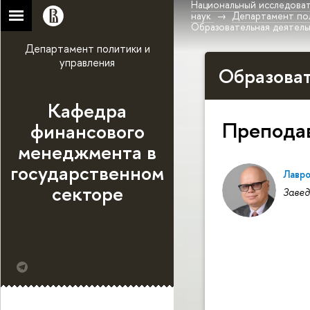
Национальный исследоват
наук
Департамент по
Образовательная деятель
Департамент политики и
управления
Образова
Кафедра
Препода
финансового
менеджмента в
государственном
Лавро
секторе
Завед