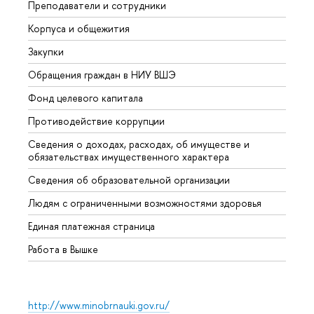
Преподаватели и сотрудники
Прием
Корпуса и общежития
Вышк
Закупки
Прием
Обращения граждан в НИУ ВШЭ
Аспир
Фонд целевого капитала
Допол
Противодействие коррупции
Центр
Сведения о доходах, расходах, об имуществе и
Бизне
обязательствах имущественного характера
Образ
Сведения об образовательной организации
Обрат
Людям с ограниченными возможностями здоровья
Единая платежная страница
Работа в Вышке
http://www.minobrnauki.gov.ru/