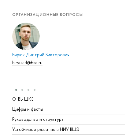
ОРГАНИЗАЦИОННЫЕ ВОПРОСЫ
Бирюк Дмитрий Викторович
biryuk.d@hse.ru
О ВЫШКЕ
ОБР
Цифры и факты
Лице
Руководство и структура
Довуз
Устойчивое развитие в НИУ ВШЭ
Олим