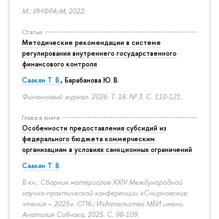
М.: ИНФРА-М, 2022.
Статья
Методические рекомендации в системе
регулирования внутреннего государственного
финансового контроля
Саакян Т. В.
, Барабанова Ю. В.
Финансовый журнал. 2026. Т. 18. № 3.
С. 110-121.
Глава в книге
Особенности предоставления субсидий из
федерального бюджета коммерческим
организациям в условиях санкционных ограничений
Саакян Т. В.
В кн.: Сборник материалов XXIV Международной
научно-практической конференции «Смирновские
чтения – 2025». СПб.: Издательство МБИ имени
Анатолия Собчака, 2025.
С. 98-109.