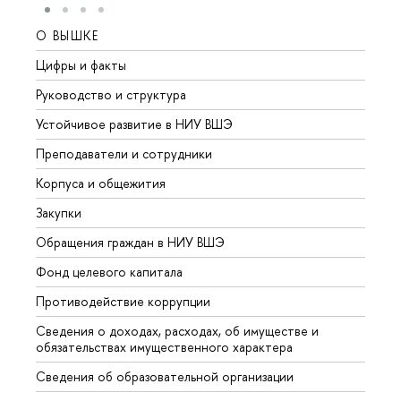
О ВЫШКЕ
ОБР
Цифры и факты
Лице
Руководство и структура
Довуз
Устойчивое развитие в НИУ ВШЭ
Олим
Преподаватели и сотрудники
Прием
Корпуса и общежития
Вышк
Закупки
Прием
Обращения граждан в НИУ ВШЭ
Аспир
Фонд целевого капитала
Допол
Противодействие коррупции
Центр
Сведения о доходах, расходах, об имуществе и
Бизне
обязательствах имущественного характера
Образ
Сведения об образовательной организации
Обрат