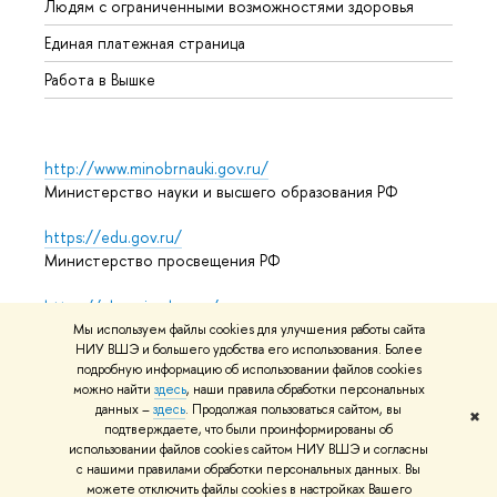
Людям с ограниченными возможностями здоровья
Единая платежная страница
Работа в Вышке
http://www.minobrnauki.gov.ru/
Министерство науки и высшего образования РФ
https://edu.gov.ru/
Министерство просвещения РФ
https://elearning.hse.ru/mooc
Массовые открытые онлайн-курсы
Мы используем файлы cookies для улучшения работы сайта
НИУ ВШЭ и большего удобства его использования. Более
подробную информацию об использовании файлов cookies
можно найти
здесь
, наши правила обработки персональных
© НИУ ВШЭ 1993–2026
Адреса и контакты
Условия
данных –
здесь
. Продолжая пользоваться сайтом, вы
✖
подтверждаете, что были проинформированы об
использования материалов
Политика конфиденциальности
использовании файлов cookies сайтом НИУ ВШЭ и согласны
Карта сайта
с нашими правилами обработки персональных данных. Вы
можете отключить файлы cookies в настройках Вашего