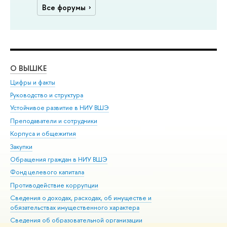
Все форумы
О ВЫШКЕ
ОБ
Цифры и факты
Ли
Руководство и структура
Дов
Устойчивое развитие в НИУ ВШЭ
Ол
Преподаватели и сотрудники
При
Корпуса и общежития
Вы
Закупки
При
Обращения граждан в НИУ ВШЭ
Ас
Фонд целевого капитала
До
Противодействие коррупции
Цен
Сведения о доходах, расходах, об имуществе и
Би
обязательствах имущественного характера
Об
Сведения об образовательной организации
Обр