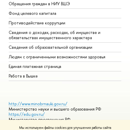
Обращения граждан в НИУ ВШЭ
А
Фонд целевого капитала
Д
Противодействие коррупции
Ц
Сведения о доходах, расходах, об имуществе и
Б
обязательствах имущественного характера
О
Сведения об образовательной организации
О
Людям с ограниченными возможностями здоровья
Единая платежная страница
Работа в Вышке
http://www.minobrnauki.gov.ru/
Министерство науки и высшего образования РФ
https://edu.gov.ru/
Министерство просвещения РФ
https://elearning.hse.ru/mooc
Мы используем файлы cookies для улучшения работы сайта
Массовые открытые онлайн-курсы