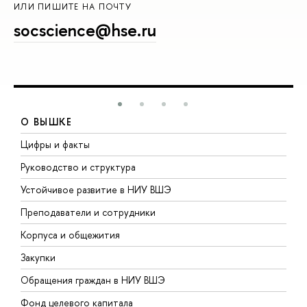
ИЛИ ПИШИТЕ НА ПОЧТУ
socscience@hse.ru
О ВЫШКЕ
Цифры и факты
Л
Руководство и структура
Д
Устойчивое развитие в НИУ ВШЭ
О
Преподаватели и сотрудники
П
Корпуса и общежития
В
Закупки
П
Обращения граждан в НИУ ВШЭ
А
Фонд целевого капитала
Д