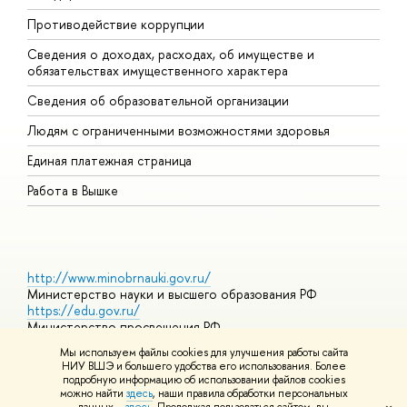
Противодействие коррупции
Ц
Сведения о доходах, расходах, об имуществе и
Б
обязательствах имущественного характера
О
Сведения об образовательной организации
О
Людям с ограниченными возможностями здоровья
Единая платежная страница
Работа в Вышке
http://www.minobrnauki.gov.ru/
Министерство науки и высшего образования РФ
https://edu.gov.ru/
Министерство просвещения РФ
https://elearning.hse.ru/mooc
Мы используем файлы cookies для улучшения работы сайта
Массовые открытые онлайн-курсы
НИУ ВШЭ и большего удобства его использования. Более
подробную информацию об использовании файлов cookies
можно найти
здесь
, наши правила обработки персональных