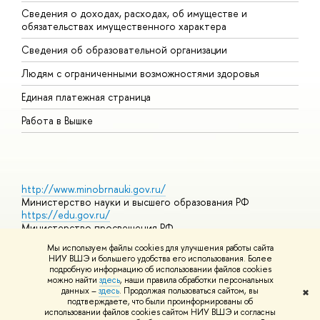
Сведения о доходах, расходах, об имуществе и
Б
обязательствах имущественного характера
О
Сведения об образовательной организации
О
Людям с ограниченными возможностями здоровья
Единая платежная страница
Работа в Вышке
http://www.minobrnauki.gov.ru/
Министерство науки и высшего образования РФ
https://edu.gov.ru/
Министерство просвещения РФ
https://elearning.hse.ru/mooc
Мы используем файлы cookies для улучшения работы сайта
Массовые открытые онлайн-курсы
НИУ ВШЭ и большего удобства его использования. Более
подробную информацию об использовании файлов cookies
можно найти
здесь
, наши правила обработки персональных
данных –
здесь
. Продолжая пользоваться сайтом, вы
✖
© НИУ ВШЭ 1993–2026
Адреса и контакты
Условия
подтверждаете, что были проинформированы об
использования материалов
Политика конфиденциальности
Карта
использовании файлов cookies сайтом НИУ ВШЭ и согласны
сайта