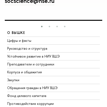
socscience@hse.ru
О ВЫШКЕ
Цифры и факты
Л
Руководство и структура
Д
Устойчивое развитие в НИУ ВШЭ
О
Преподаватели и сотрудники
П
Корпуса и общежития
В
Закупки
П
Обращения граждан в НИУ ВШЭ
А
Фонд целевого капитала
Д
Противодействие коррупции
Ц