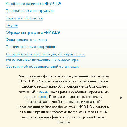
Устойчивое развитие в НИУ ВШЭ
Ол
Преподаватели и сотрудники
При
Корпуса и общежития
Вы
Закупки
При
Обращения граждан в НИУ ВШЭ
Ас
Фонд целевого капитала
До
Противодействие коррупции
Цен
Сведения о доходах, расходах, об имуществе и
Би
обязательствах имущественного характера
Об
Сведения об образовательной организации
Обр
Людям с ограниченными возможностями здоровья
Мы используем файлы cookies для улучшения работы сайта
Единая платежная страница
НИУ ВШЭ и большего удобства его использования. Более
подробную информацию об использовании файлов cookies
Работа в Вышке
можно найти
здесь
, наши правила обработки персональных
данных –
здесь
. Продолжая пользоваться сайтом, вы
✖
Редактору
подтверждаете, что были проинформированы об
© НИУ ВШЭ 1993–2026
Адреса и контакты
Условия использования
использовании файлов cookies сайтом НИУ ВШЭ и согласны
с нашими правилами обработки персональных данных. Вы
материалов
Политика конфиденциальности
Карта сайта
можете отключить файлы cookies в настройках Вашего
Шрифты HSE Sans и HSE Slab разработаны в
Школе дизайна НИУ ВШЭ
браузера.