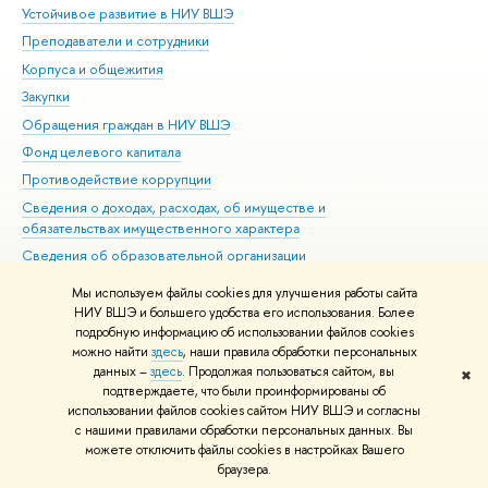
Устойчивое развитие в НИУ ВШЭ
Ол
Преподаватели и сотрудники
При
Корпуса и общежития
Вы
Закупки
При
Обращения граждан в НИУ ВШЭ
Ас
Фонд целевого капитала
До
Противодействие коррупции
Цен
Сведения о доходах, расходах, об имуществе и
Би
обязательствах имущественного характера
Об
Сведения об образовательной организации
Обр
Людям с ограниченными возможностями здоровья
Мы используем файлы cookies для улучшения работы сайта
Единая платежная страница
НИУ ВШЭ и большего удобства его использования. Более
подробную информацию об использовании файлов cookies
Работа в Вышке
можно найти
здесь
, наши правила обработки персональных
данных –
здесь
. Продолжая пользоваться сайтом, вы
✖
Редактору
подтверждаете, что были проинформированы об
© НИУ ВШЭ 1993–2026
Адреса и контакты
Условия использования
использовании файлов cookies сайтом НИУ ВШЭ и согласны
с нашими правилами обработки персональных данных. Вы
материалов
Политика конфиденциальности
Карта сайта
можете отключить файлы cookies в настройках Вашего
Шрифты HSE Sans и HSE Slab разработаны в
Школе дизайна НИУ ВШЭ
браузера.