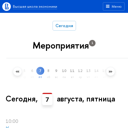
Высшая школа экономики
Меню
Сегодня
Мероприятия
1
5
6
7
8
9
10
11
12
13
14
15
16
17
ный поиск
ср
чт
пт
сб
вс
пн
вт
ср
чт
пт
сб
вс
пн
Сегодня,
августа, пятница
7
10:00