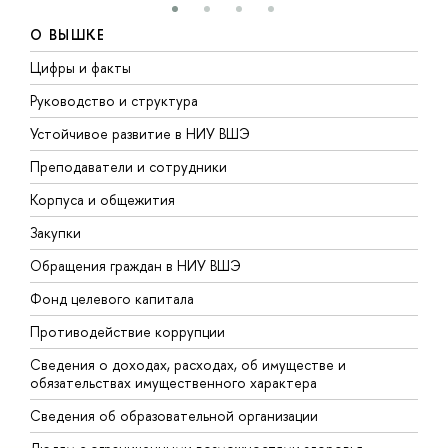
О ВЫШКЕ
Цифры и факты
Л
Руководство и структура
Д
Устойчивое развитие в НИУ ВШЭ
О
Преподаватели и сотрудники
П
Корпуса и общежития
В
Закупки
П
Обращения граждан в НИУ ВШЭ
А
Фонд целевого капитала
Д
Противодействие коррупции
Ц
Сведения о доходах, расходах, об имуществе и
Б
обязательствах имущественного характера
О
Сведения об образовательной организации
О