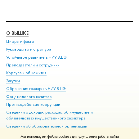
О ВЫШКЕ
ОБ
Цифры и факты
Ли
Руководство и структура
Дов
Устойчивое развитие в НИУ ВШЭ
Ол
Преподаватели и сотрудники
При
Корпуса и общежития
Вы
Закупки
При
Обращения граждан в НИУ ВШЭ
Ас
Фонд целевого капитала
До
Противодействие коррупции
Цен
Сведения о доходах, расходах, об имуществе и
Би
обязательствах имущественного характера
Об
Сведения об образовательной организации
Обр
Людям с ограниченными возможностями здоровья
Мы используем файлы cookies для улучшения работы сайта