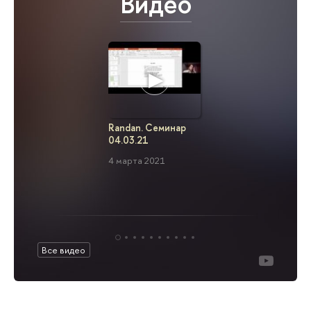
Видео
Randan. Семинар
Randan. 
04.03.21
25.12.20 
4 марта 2021
25 декабр
Все видео