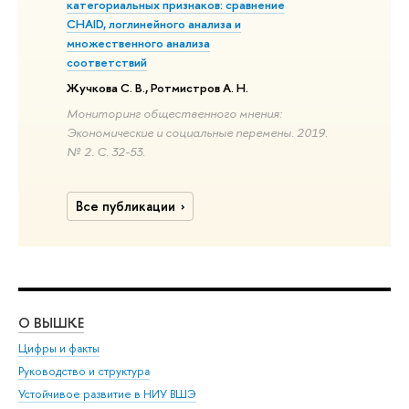
категориальных признаков: сравнение
CHAID, логлинейного анализа и
множественного анализа
соответствий
Жучкова С. В., Ротмистров А. Н.
Мониторинг общественного мнения:
Экономические и социальные перемены. 2019.
№ 2. С. 32-53.
Все публикации
О ВЫШКЕ
ОБ
Цифры и факты
Ли
Руководство и структура
Дов
Устойчивое развитие в НИУ ВШЭ
Ол