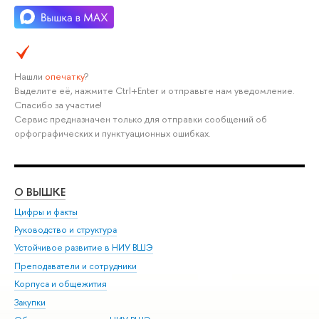
Нашли
опечатку
?
Выделите её, нажмите Ctrl+Enter и отправьте нам уведомление.
Спасибо за участие!
Сервис предназначен только для отправки сообщений об
орфографических и пунктуационных ошибках.
О ВЫШКЕ
ОБ
Цифры и факты
Ли
Руководство и структура
Дов
Устойчивое развитие в НИУ ВШЭ
Ол
Преподаватели и сотрудники
При
Корпуса и общежития
Вы
Закупки
При