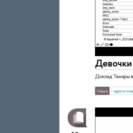
Девочки 
Доклад Тамары в
Наука
идеи и оп