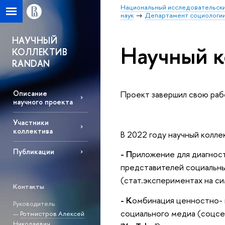
Национальный исследовательски
наук
Департамент социологи
НАУЧНЫЙ
Научный к
КОЛЛЕКТИВ
RANDAN
Проект завершил свою раб
Описание
научного проекта
Участники
коллектива
В 2022 году научный коллек
Публикации
- П
риложение для диагнос
представителей социальны
(стат.экспериментах на си
Контакты
- К
омбинация ценностно- 
Руководитель
социального медиа (соцсе
—
Ротмистров Алексей
Николаевич