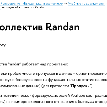
й университет «Высшая школа экономики»
Учебные подразделения
и
Научный коллектив Randan
оллектив Randan
оту.
тив 'randan' работает над проектами:
тики проблемности пропусков в данных – ориентированно
х наук и базирующееся на фундаментальных статистическ
мулированных данных) (для краткости "
Пропуски
")
и поведенческо- формирующих ролей YouTube как традици
ть) на примере экологичного отношения к бытовым отхода