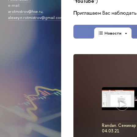
"
YouTube
")
e-mail:
arotmistrov@hse.ru
,
П
риглашаем Вас наблюдать
alexey.n.rotmistrov@gmail.com
Новости
Randan. Семинар
04.03.21