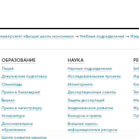
университет «Высшая школа экономики»
→
Учебные подразделения
→
Факу
ОБРАЗОВАНИЕ
НАУКА
Р
Лицей
Научные подразделения
Би
Довузовская подготовка
Исследовательские проекты
Из
Олимпиады
Мониторинги
Кн
Прием в бакалавриат
Диссертационные советы
Ти
Вышка+
Защиты диссертаций
Ме
Прием в магистратуру
Академическое развитие
Жу
Аспирантура
Конкурсы и гранты
Пу
Дополнительное
Внешние научно-
образование
информационные ресурсы
Центр развития карьеры