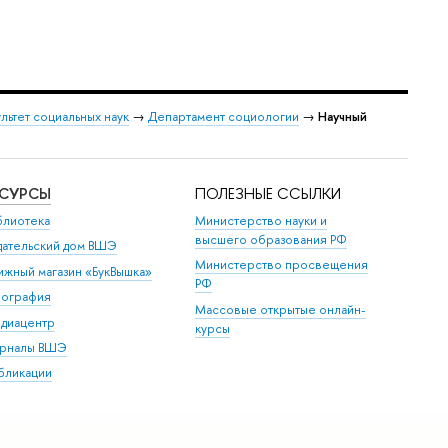
льтет социальных наук
→
Департамент социологии
→
Научный
ЕСУРСЫ
ПОЛЕЗНЫЕ ССЫЛКИ
блиотека
Министерство науки и
высшего образования РФ
дательский дом ВШЭ
Министерство просвещения
ижный магазин «БукВышка»
РФ
пография
Массовые открытые онлайн-
диацентр
курсы
рналы ВШЭ
бликации