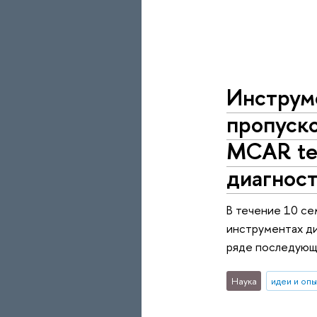
Инструм
пропуско
MCAR te
диагнос
В течение 10 се
инструментах ди
ряде последующи
Наука
идеи и оп