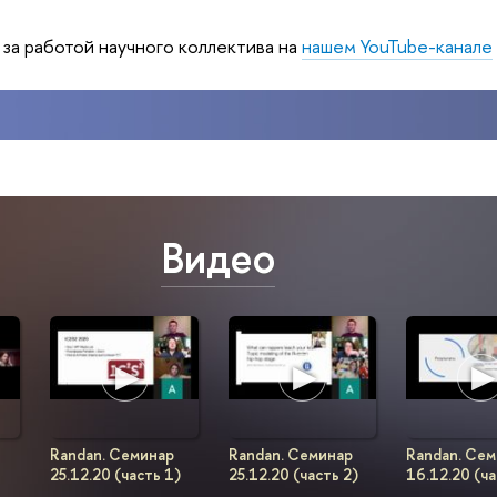
 за работой научного коллектива на
нашем YouTube-канале
Видео
Randan. Семинар
Randan. Семинар
Randan. Се
25.12.20 (часть 1)
25.12.20 (часть 2)
16.12.20 (ча