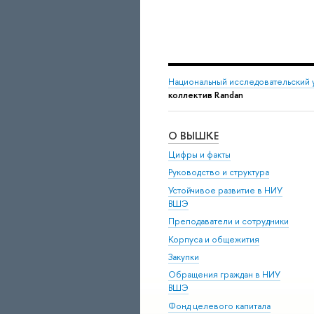
Национальный исследовательский 
коллектив Randan
О ВЫШКЕ
Цифры и факты
Руководство и структура
Устойчивое развитие в НИУ
ВШЭ
Преподаватели и сотрудники
Корпуса и общежития
Закупки
Обращения граждан в НИУ
ВШЭ
Фонд целевого капитала