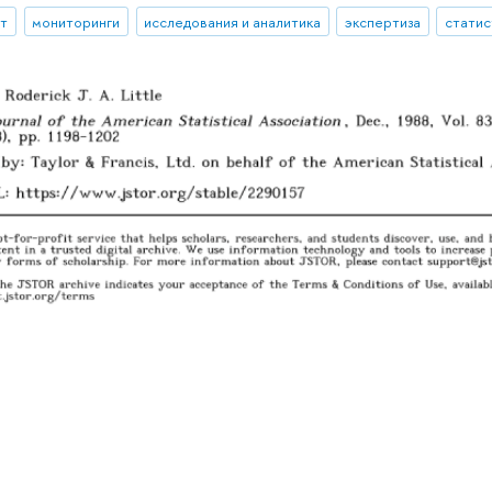
ыт
мониторинги
исследования и аналитика
экспертиза
статис