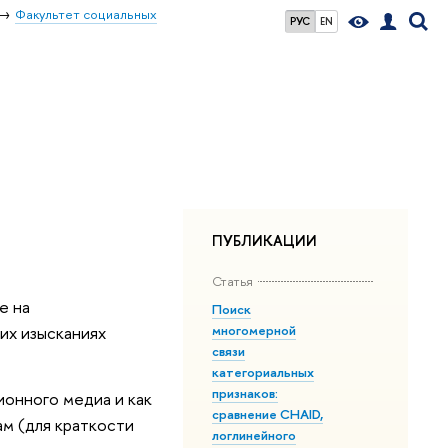
Факультет социальных
РУС
EN
ПУБЛИКАЦИИ
Статья
е на
Поиск
многомерной
их изысканиях
связи
категориальных
признаков:
онного медиа и как
сравнение CHAID,
м (для краткости
логлинейного