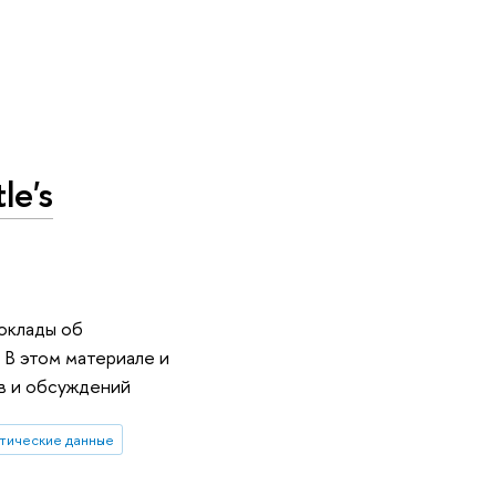
le's
доклады об
 В этом материале и
в и обсуждений
тические данные