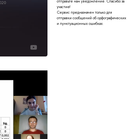
отправьте нам уведомление. Спасибо за
020
16 декабря 2020
21 ноября 2020
21
участие!
Сервис предназначен только для
отправки сообщений об орфографических
и пунктуационных ошибках.