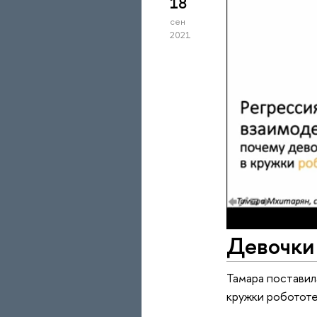
18
сен
2021
Девочки
Тамара поставил
кружки роботот