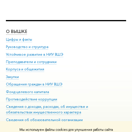
О ВЫШКЕ
ОБ
Цифры и факты
Ли
Руководство и структура
Дов
Устойчивое развитие в НИУ ВШЭ
Ол
Преподаватели и сотрудники
При
Корпуса и общежития
Вы
Закупки
При
Обращения граждан в НИУ ВШЭ
Ас
Фонд целевого капитала
До
Противодействие коррупции
Цен
Сведения о доходах, расходах, об имуществе и
Би
обязательствах имущественного характера
Об
Сведения об образовательной организации
Обр
Людям с ограниченными возможностями здоровья
Мы используем файлы cookies для улучшения работы сайта