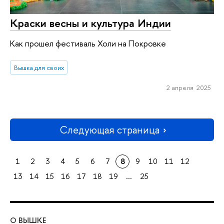
Краски весны и культура Индии
Как прошел фестиваль Холи на Покровке
Вышка для своих
2 апреля 2025
Следующая страница
1
2
3
4
5
6
7
8
9
10
11
12
13
14
15
16
17
18
19
...
25
О ВЫШКЕ
ОБ