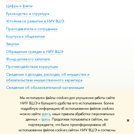
Цифры и факты
Ли
Руководство и структура
Дов
Устойчивое развитие в НИУ ВШЭ
Ол
Преподаватели и сотрудники
При
Корпуса и общежития
Вы
Закупки
При
Обращения граждан в НИУ ВШЭ
Ас
Фонд целевого капитала
До
Противодействие коррупции
Цен
Сведения о доходах, расходах, об имуществе и
Би
обязательствах имущественного характера
Об
Сведения об образовательной организации
Обр
Людям с ограниченными возможностями здоровья
Мы используем файлы cookies для улучшения работы сайта
Единая платежная страница
НИУ ВШЭ и большего удобства его использования. Более
подробную информацию об использовании файлов cookies
Работа в Вышке
можно найти
здесь
, наши правила обработки персональных
данных –
здесь
. Продолжая пользоваться сайтом, вы
✖
Редактору
подтверждаете, что были проинформированы об
© НИУ ВШЭ 1993–2026
Адреса и контакты
Условия использования
использовании файлов cookies сайтом НИУ ВШЭ и согласны