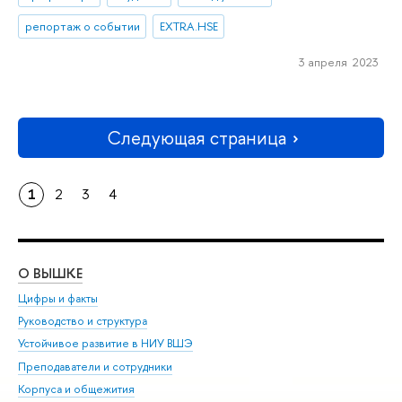
репортаж о событии
EXTRA.HSE
3 апреля 2023
Следующая страница
1
2
3
4
О ВЫШКЕ
ОБ
Цифры и факты
Ли
Руководство и структура
Дов
Устойчивое развитие в НИУ ВШЭ
Ол
Преподаватели и сотрудники
При
Корпуса и общежития
Вы