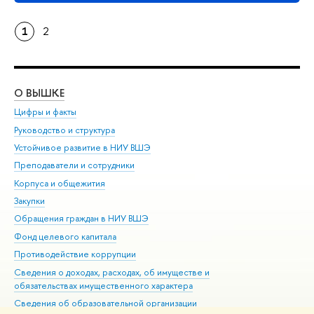
1
2
О ВЫШКЕ
ОБ
Цифры и факты
Ли
Руководство и структура
Дов
Устойчивое развитие в НИУ ВШЭ
Ол
Преподаватели и сотрудники
При
Корпуса и общежития
Вы
Закупки
При
Обращения граждан в НИУ ВШЭ
Ас
Фонд целевого капитала
До
Противодействие коррупции
Цен
Сведения о доходах, расходах, об имуществе и
Би
обязательствах имущественного характера
Об
Сведения об образовательной организации
Обр