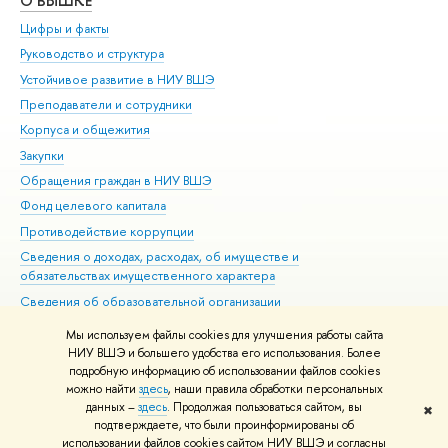
О ВЫШКЕ
ОБ
Цифры и факты
Ли
Руководство и структура
Дов
Устойчивое развитие в НИУ ВШЭ
Ол
Преподаватели и сотрудники
При
Корпуса и общежития
Вы
Закупки
При
Обращения граждан в НИУ ВШЭ
Ас
Фонд целевого капитала
До
Противодействие коррупции
Цен
Сведения о доходах, расходах, об имуществе и
Би
обязательствах имущественного характера
Об
Сведения об образовательной организации
Обр
Людям с ограниченными возможностями здоровья
Мы используем файлы cookies для улучшения работы сайта
Единая платежная страница
НИУ ВШЭ и большего удобства его использования. Более
подробную информацию об использовании файлов cookies
Работа в Вышке
можно найти
здесь
, наши правила обработки персональных
данных –
здесь
. Продолжая пользоваться сайтом, вы
✖
Редактору
подтверждаете, что были проинформированы об
© НИУ ВШЭ 1993–2026
Адреса и контакты
Условия использования
использовании файлов cookies сайтом НИУ ВШЭ и согласны