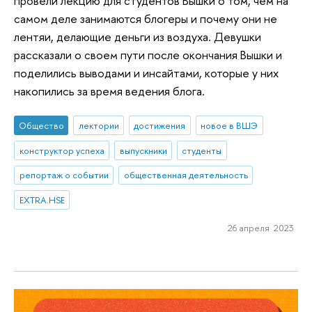
провели лекцию для студентов Вышки о том, чем на
самом деле занимаются блогеры и почему они не
лентяи, делающие деньги из воздуха. Девушки
рассказали о своем пути после окончания Вышки и
поделились выводами и инсайтами, которые у них
накопились за время ведения блога.
Общество
лектории
достижения
новое в ВШЭ
конструктор успеха
выпускники
студенты
репортаж о событии
общественная деятельность
EXTRA.HSE
26 апреля 2023