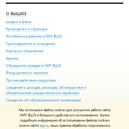
О ВЫШКЕ
ОБ
Цифры и факты
Ли
Руководство и структура
Дов
Устойчивое развитие в НИУ ВШЭ
Ол
Преподаватели и сотрудники
При
Корпуса и общежития
Вы
Закупки
При
Обращения граждан в НИУ ВШЭ
Ас
Фонд целевого капитала
До
Противодействие коррупции
Цен
Сведения о доходах, расходах, об имуществе и
Би
обязательствах имущественного характера
Об
Сведения об образовательной организации
Обр
Людям с ограниченными возможностями здоровья
Мы используем файлы cookies для улучшения работы сайта
Единая платежная страница
НИУ ВШЭ и большего удобства его использования. Более
подробную информацию об использовании файлов cookies
Работа в Вышке
можно найти
здесь
, наши правила обработки персональных