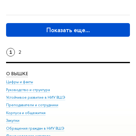
Показать еще…
1
2
О ВЫШКЕ
ОБ
Цифры и факты
Ли
Руководство и структура
Дов
Устойчивое развитие в НИУ ВШЭ
Ол
Преподаватели и сотрудники
При
Корпуса и общежития
Вы
Закупки
При
Обращения граждан в НИУ ВШЭ
Ас
Фонд целевого капитала
До